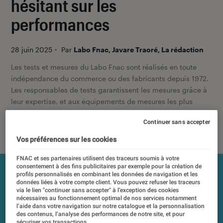
hésitant sur les
performances
28 juin 2025
・
Par
Labo Fnac, Javare Traoré, La rédaction
Les tests et mesures du Labo Fnac sont réalisés en toute
indépendance du commerce ou des fabricants depuis 1972.
Les responsables de tests garantissent les mesures grâce à
leur expertise, et aux équipements de mesures les plus
précis. Pour en savoir plus,
voir notre charte
. Et pour
Continuer sans accepter
comparer tous les produits, visitez notre
comparateur
.
Vos préférences sur les cookies
FNAC et ses partenaires utilisent des traceurs soumis à votre
consentement à des fins publicitaires par exemple pour la création de
profils personnalisés en combinant les données de navigation et les
données liées à votre compte client. Vous pouvez refuser les traceurs
via le lien "continuer sans accepter" à l’exception des cookies
nécessaires au fonctionnement optimal de nos services notamment
l’aide dans votre navigation sur notre catalogue et la personnalisation
des contenus, l’analyse des performances de notre site, et pour
sécuriser vos transactions.