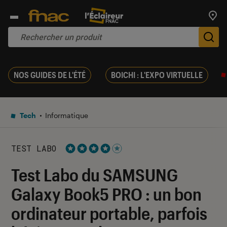
Trouv
De
NOS GUIDES DE L'ÉTÉ
BOICHI : L'EXPO VIRTUELLE
Tech
Informatique
TEST LABO
Noté 4 étoiles sur 5
Test Labo du SAMSUNG
Galaxy Book5 PRO : un bon
ordinateur portable, parfois