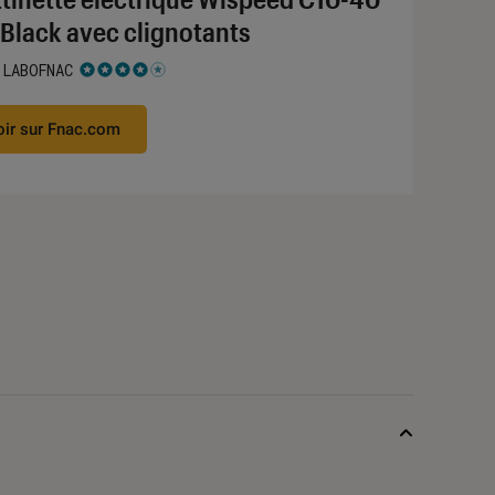
 Black avec clignotants
 LABOFNAC
 4 étoiles sur 5
oir sur Fnac.com