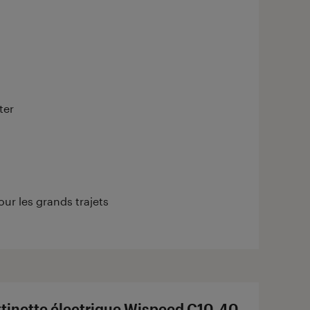
ter
ur les grands trajets
ttinette électrique Wispeed C10-40