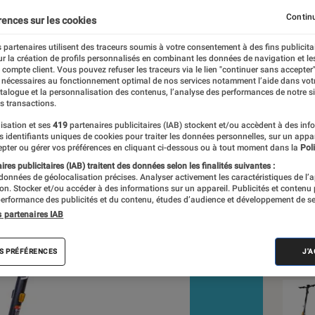
Continu
rences sur les cookies
 partenaires utilisent des traceurs soumis à votre consentement à des fins publicita
r la création de profils personnalisés en combinant les données de navigation et l
-Charles Frelier
e compte client. Vous pouvez refuser les traceurs via le lien "continuer sans accepter"
 nécessaires au fonctionnement optimal de nos services notamment l’aide dans vot
nt réalisés en toute indépendance du commerce ou des fabricants de
atalogue et la personnalisation des contenus, l’analyse des performances de notre si
expertise, et aux équipements de mesures les plus précis. Pour en s
s transactions.
tre
comparateur
.
isation et ses
419
partenaires publicitaires (IAB) stockent et/ou accèdent à des inf
es identifiants uniques de cookies pour traiter les données personnelles, sur un appa
pter ou gérer vos préférences en cliquant ci-dessous ou à tout moment dans la
Poli
res publicitaires (IAB) traitent des données selon les finalités suivantes :
 données de géolocalisation précises. Analyser activement les caractéristiques de l’
Nos
tion. Stocker et/ou accéder à des informations sur un appareil. Publicités et contenu
erformance des publicités et du contenu, études d’audience et développement de se
Mob
s partenaires IAB
VOIR T
S PRÉFÉRENCES
J'