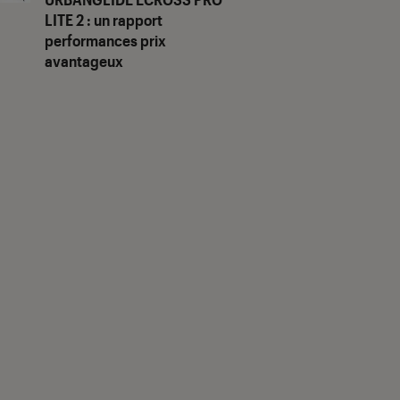
LITE 2 : un rapport
performances prix
avantageux
us notes"