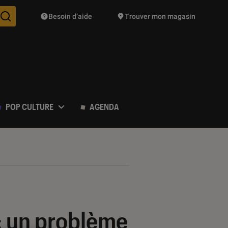
Besoin d’aide
Trouver mon magasin
Des suggestions de produits vont vous être proposées pendant vo
POP CULTURE
AGENDA
: un problème