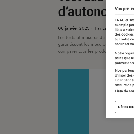
d’autonomie
Vos préfé
FNAC et ses
exemple pou
08 janvier 2025
・
Par
Labo Fnac, Jean
liées à votr
des cookies
Les tests et mesures du Labo Fnac so
sur notre c
garantissent les mesures grâce à leur 
sécuriser vo
comparer tous les produits, visitez no
Notre organ
telles que l
pouvez acce
Nos partenai
Utiliser des
l’identifica
mesure de p
Liste de no
GÉRER ME