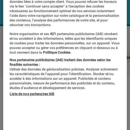
données liées à votre compte client. Vous pouvez refuser les traceurs
via le lien "continuer sans accepter" à l’exception des cookies
nécessaires au fonctionnement optimal de nos services notamment
l’aide dans votre navigation sur notre catalogue et la personnalisation
des contenus, l’analyse des performances de notre site, et pour
sécuriser vos transactions.
JVC LT-50FA110
©Labo Fnac
Notre organisation et ses
421
partenaires publicitaires (IAB) stockent
et/ou accèdent à des informations, telles que les identifiants uniques
de cookies pour traiter les données personnelles, sur un appareil. Vous
pouvez accepter ou gérer vos préférences en cliquant ci-dessous ou à
tout moment dans la
Politique Cookies.
En résumé
Notre test détaillé
Conclusio
Nos partenaires publicitaires (IAB) traitent des données selon les
finalités suivantes :
Utiliser des données de géolocalisation précises. Analyser activement
les caractéristiques de l’appareil pour l’identification. Stocker et/ou
accéder à des informations sur un appareil. Publicités et contenu
personnalisés, mesure de performance des publicités et du contenu,
études d’audience et développement de services.
En résumé
Liste de nos partenaires IAB
NOTE LABOFNAC
Noté 2 étoiles sur 5
Présent sur les marchés de l’audio portable et