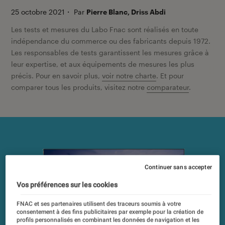
25 octobre 2021
・
Par
Pierre Blanc, Driss Abdi
Les tests et mesures du Labo Fnac sont réalisés en toute
indépendance du commerce ou des fabricants depuis 1972.
Les responsables de tests garantissent les mesures grâce à
leur expertise, et aux équipements de mesures les plus
précis. Pour en savoir plus,
voir notre charte
. Et pour
comparer tous les produits, visitez notre
comparateur
.
Continuer sans accepter
Vos préférences sur les cookies
FNAC et ses partenaires utilisent des traceurs soumis à votre
consentement à des fins publicitaires par exemple pour la création de
profils personnalisés en combinant les données de navigation et les