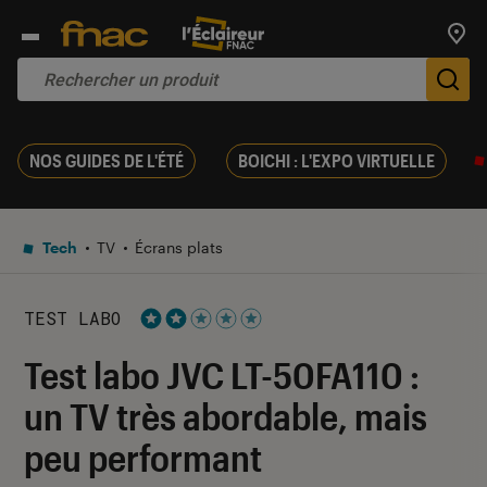
Trouv
De
NOS GUIDES DE L'ÉTÉ
BOICHI : L'EXPO VIRTUELLE
Tech
TV
Écrans plats
TEST LABO
Noté 2 étoiles sur 5
Test labo JVC LT-50FA110 :
un TV très abordable, mais
peu performant