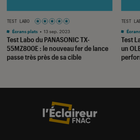
TEST LABO
TEST LA
Noté 5 étoiles sur 5
Écrans plats
•
13 sep. 2023
Écrans
Test Labo du PANASONIC TX-
Test L
55MZ800E : le nouveau fer de lance
un OLE
passe très près de sa cible
perfo