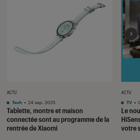
ACTU
ACTU
Tech
•
24 sep. 2025
TV
•
Tablette, montre et maison
Le nou
connectée sont au programme de la
HiSens
rentrée de Xiaomi
votre 