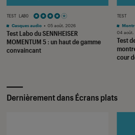
TEST LABO
TEST
Noté 4 étoiles sur 5
Casques audio
•
05 août. 2026
Montre
Test Labo du SENNHEISER
04 août.
Test d
MOMENTUM 5 : un haut de gamme
montre
convaincant
cour d
Dernièrement dans Écrans plats