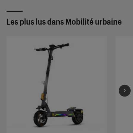
Les plus lus dans Mobilité urbaine