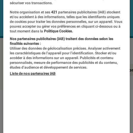
sécuriser vos transactions.
Notre organisation et ses
421
partenaires publicitaires (IAB) stockent
et/ou accèdent à des informations, telles que les identifiants uniques
de cookies pour traiter les données personnelles, sur un appareil. Vous
pouvez accepter ou gérer vos préférences en cliquant ci-dessous ou à
tout moment dans la
Politique Cookies.
Nos partenaires publicitaires (IAB) traitent des données selon les
finalités suivantes :
NINEBOT eKickScooter E2 Pro E
©Labo Fnac
Utiliser des données de géolocalisation précises. Analyser activement
les caractéristiques de l’appareil pour l’identification. Stocker et/ou
accéder à des informations sur un appareil. Publicités et contenu
personnalisés, mesure de performance des publicités et du contenu,
études d’audience et développement de services.
En résumé
Notre test détaillé
Conclusio
Liste de nos partenaires IAB
En résumé
NOTE LABOFNAC
Noté 3 étoiles sur 5