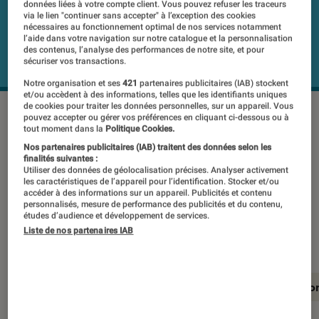
données liées à votre compte client. Vous pouvez refuser les traceurs
via le lien "continuer sans accepter" à l’exception des cookies
nécessaires au fonctionnement optimal de nos services notamment
l’aide dans votre navigation sur notre catalogue et la personnalisation
des contenus, l’analyse des performances de notre site, et pour
sécuriser vos transactions.
Notre organisation et ses
421
partenaires publicitaires (IAB) stockent
et/ou accèdent à des informations, telles que les identifiants uniques
de cookies pour traiter les données personnelles, sur un appareil. Vous
LG OLED65G36LA
©LG
pouvez accepter ou gérer vos préférences en cliquant ci-dessous ou à
tout moment dans la
Politique Cookies.
Nos partenaires publicitaires (IAB) traitent des données selon les
finalités suivantes :
Marque de référence sur l’OLED, LG
Utiliser des données de géolocalisation précises. Analyser activement
intègre une dalle OLED Meta de
les caractéristiques de l’appareil pour l’identification. Stocker et/ou
accéder à des informations sur un appareil. Publicités et contenu
dernière génération qui promet une
personnalisés, mesure de performance des publicités et du contenu,
études d’audience et développement de services.
luminosité plus importante.
Liste de nos partenaires IAB
En résumé
Notre test détaillé
Conclusio