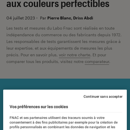
aux couleurs perfectibles
04 juillet 2023
・
Par
Pierre Blanc, Driss Abdi
Les tests et mesures du Labo Fnac sont réalisés en toute
indépendance du commerce ou des fabricants depuis 1972.
Les responsables de tests garantissent les mesures grâce à
leur expertise, et aux équipements de mesures les plus
précis. Pour en savoir plus,
voir notre charte
. Et pour
comparer tous les produits, visitez notre
comparateur
.
Continuer sans accepter
Vos préférences sur les cookies
FNAC et ses partenaires utilisent des traceurs soumis à votre
consentement à des fins publicitaires par exemple pour la création de
profils personnalisés en combinant les données de navigation et les