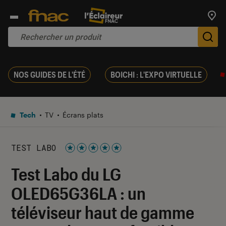
Trouv
De
NOS GUIDES DE L'ÉTÉ
BOICHI : L'EXPO VIRTUELLE
Tech
TV
Écrans plats
TEST LABO
Noté 5 étoiles sur 5
Test Labo du LG
OLED65G36LA : un
téléviseur haut de gamme