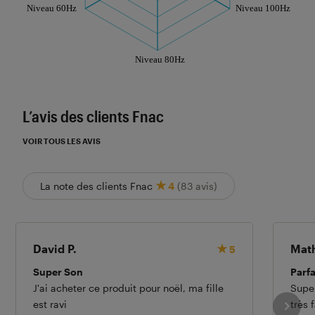
Les notes de ce graphique sont à retrouver dans l'
L’avis des clients Fnac
VOIR TOUS LES AVIS
La note des clients Fnac
4
(83 avis)
David P.
Math
5
Super Son
Parfa
J'ai acheter ce produit pour noël, ma fille
Super
est ravi
très 