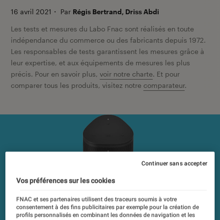
16 avril 2021
・
Par
Régis Bertrand, Driss Abdi
Les tests et mesures du Labo Fnac sont réalisés en toute
indépendance du commerce ou des fabricants depuis 1972.
Les responsables de tests garantissent les mesures grâce à
leur expertise, et aux équipements de mesures les plus
précis. Pour en savoir plus,
voir notre charte
. Et pour
comparer tous les produits, visitez notre
comparateur
.
Continuer sans accepter
Vos préférences sur les cookies
FNAC et ses partenaires utilisent des traceurs soumis à votre
consentement à des fins publicitaires par exemple pour la création de
profils personnalisés en combinant les données de navigation et les