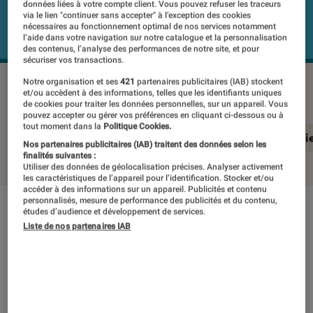
données liées à votre compte client. Vous pouvez refuser les traceurs
via le lien "continuer sans accepter" à l’exception des cookies
nécessaires au fonctionnement optimal de nos services notamment
l’aide dans votre navigation sur notre catalogue et la personnalisation
des contenus, l’analyse des performances de notre site, et pour
sécuriser vos transactions.
SONOS ROAM
©Labo FNAC
Notre organisation et ses
421
partenaires publicitaires (IAB) stockent
et/ou accèdent à des informations, telles que les identifiants uniques
de cookies pour traiter les données personnelles, sur un appareil. Vous
pouvez accepter ou gérer vos préférences en cliquant ci-dessous ou à
tout moment dans la
Politique Cookies.
En résumé
Notre test détaillé
Ergonomie 
Nos partenaires publicitaires (IAB) traitent des données selon les
finalités suivantes :
Utiliser des données de géolocalisation précises. Analyser activement
les caractéristiques de l’appareil pour l’identification. Stocker et/ou
accéder à des informations sur un appareil. Publicités et contenu
personnalisés, mesure de performance des publicités et du contenu,
études d’audience et développement de services.
En résumé
Liste de nos partenaires IAB
NOTE LABOFNAC
Noté 3 étoiles sur 5
Compacte, solide et polyvalente, la Sonos