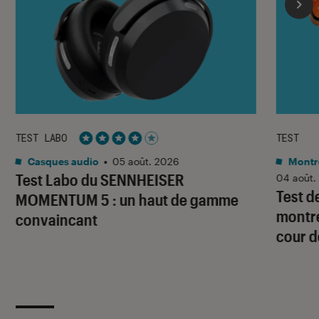
TEST LABO
TEST
Noté 4 étoiles sur 5
Casques audio
•
05 août. 2026
Montre
Test Labo du SENNHEISER
04 août.
Test d
MOMENTUM 5 : un haut de gamme
montre
convaincant
cour d