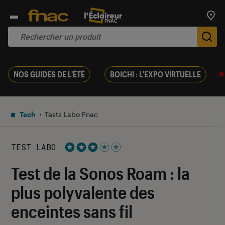
Trouv
De
NOS GUIDES DE L'ÉTÉ
BOICHI : L'EXPO VIRTUELLE
Tech
Tests Labo Fnac
TEST LABO
Noté 3 étoiles sur 5
Test de la Sonos Roam : la
plus polyvalente des
enceintes sans fil