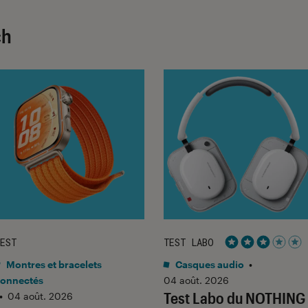
ch
EST
TEST LABO
Noté 3 étoiles 
Montres et bracelets
Casques audio
•
onnectés
04 août. 2026
Test Labo du NOTHING
•
04 août. 2026