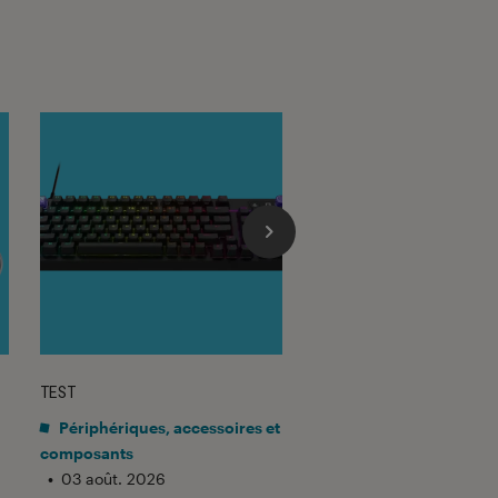
TEST
TEST LABO
sur 5
Noté 4 éto
Périphériques, accessoires et
Mobilité urbaine
•
composants
03 août. 2026
Test Labo de la
•
03 août. 2026