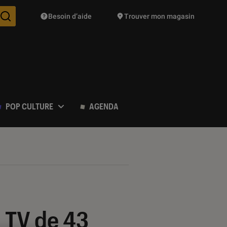
Besoin d’aide
Trouver mon magasin
Des suggestions de produits vont vous être proposées pendant vo
POP CULTURE
AGENDA
 TV de 43