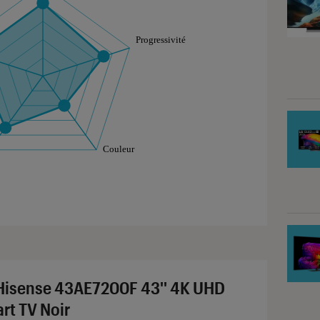
aphique sont à retrouver dans l'onglet "Détail des so
Hisense 43AE7200F 43'' 4K UHD
rt TV Noir