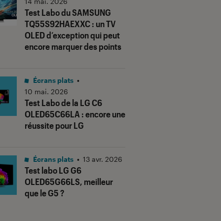
14 mai. 2026
Test Labo du SAMSUNG
TQ55S92HAEXXC : un TV
OLED d’exception qui peut
encore marquer des points
Écrans plats
•
10 mai. 2026
Test Labo de la LG C6
OLED65C66LA : encore une
réussite pour LG
us notes"
Écrans plats
•
13 avr. 2026
Test labo LG G6
OLED65G66LS, meilleur
que le G5 ?