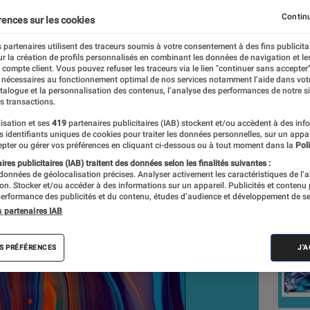
eaux contrastes
Continu
rences sur les cookies
 partenaires utilisent des traceurs soumis à votre consentement à des fins publicita
r la création de profils personnalisés en combinant les données de navigation et l
e compte client. Vous pouvez refuser les traceurs via le lien "continuer sans accepter"
 nécessaires au fonctionnement optimal de nos services notamment l’aide dans vot
nt réalisés en toute indépendance du commerce ou des fabricants de
atalogue et la personnalisation des contenus, l’analyse des performances de notre si
expertise, et aux équipements de mesures les plus précis. Pour en s
s transactions.
tre
comparateur
.
isation et ses
419
partenaires publicitaires (IAB) stockent et/ou accèdent à des inf
es identifiants uniques de cookies pour traiter les données personnelles, sur un appa
pter ou gérer vos préférences en cliquant ci-dessous ou à tout moment dans la
Poli
res publicitaires (IAB) traitent des données selon les finalités suivantes :
 données de géolocalisation précises. Analyser activement les caractéristiques de l’
Nos
tion. Stocker et/ou accéder à des informations sur un appareil. Publicités et contenu
erformance des publicités et du contenu, études d’audience et développement de se
s partenaires IAB
VOIR T
S PRÉFÉRENCES
J'