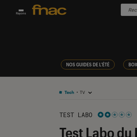
Rayons
NOS GUIDES DE L'ÉTÉ
BOI
Tech
TV
TEST LABO
Noté 2 étoiles s
Test Labo du