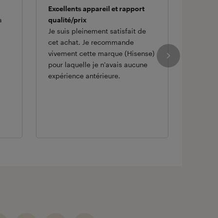
Excellents appareil et rapport
Très bi
a
qualité/prix
Superbe
Je suis pleinement satisfait de
corres
cet achat. Je recommande
marque
vivement cette marque (Hisense)
pour laquelle je n'avais aucune
expérience antérieure.