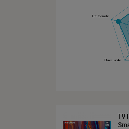
Les notes de ce gr
TV 
Sma