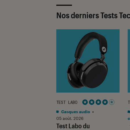
Nos derniers Tests Te
ABO
TEST LABO
T
Noté 5 étoiles sur 5
Noté 4 étoiles sur 5
o
•
31 juil. 2026
Casques audio
•
Labo du
05 août. 2026
c
Test Labo du
SONIC Lumix G9