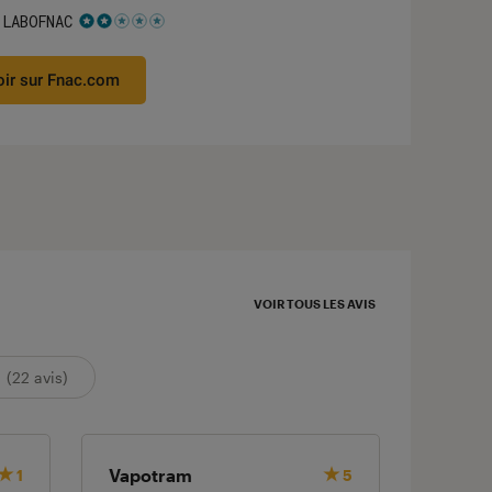
 LABOFNAC
 2 étoiles sur 5
oir sur Fnac.com
VOIR TOUS LES AVIS
(22 avis)
Vapotram
Renata
1
5