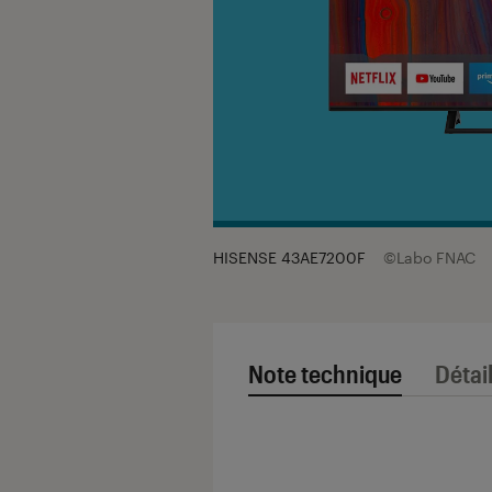
HISENSE 43AE7200F
©Labo FNAC
Note technique
Détai
Note technique