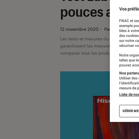
pouces aux b
Vos préfé
FNAC et ses
exemple pou
12 novembre 2020
・
Par
Pierre Blanc
liées à votr
des cookies
Les tests et mesures du Labo Fnac so
sur notre c
garantissent les mesures grâce à leur 
sécuriser vo
comparer tous les produits, visitez no
Notre organ
telles que l
pouvez acce
Nos partenai
Utiliser des
l’identifica
mesure de p
Liste de no
GÉRER ME