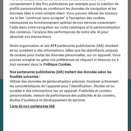
manquant d’uniformité
consentement à des fins publicitaires par exemple pour la création de
profils personnalisés en combinant les données de navigation et les
données liées à votre compte client. Vous pouvez refuser les traceurs
20 août 2020
・
Par
Pierre Blanc
via le lien "continuer sans accepter" à l’exception des cookies
nécessaires au fonctionnement optimal de nos services notamment
l’aide dans votre navigation sur notre catalogue et la personnalisation
Les tests et mesures du Labo Fnac sont réalisés en toute
des contenus, l’analyse des performances de notre site, et pour
indépendance du commerce ou des fabricants depuis 1972.
sécuriser vos transactions.
Les responsables de tests garantissent les mesures grâce à
Notre organisation et ses
419
partenaires publicitaires (IAB) stockent
leur expertise, et aux équipements de mesures les plus
et/ou accèdent à des informations, telles que les identifiants uniques
précis. Pour en savoir plus,
voir notre charte
. Et pour
de cookies pour traiter les données personnelles, sur un appareil. Vous
pouvez accepter ou gérer vos préférences en cliquant ci-dessous ou à
comparer tous les produits, visitez notre
comparateur
.
tout moment dans la
Politique Cookies.
Nos partenaires publicitaires (IAB) traitent des données selon les
finalités suivantes :
Utiliser des données de géolocalisation précises. Analyser activement
les caractéristiques de l’appareil pour l’identification. Stocker et/ou
accéder à des informations sur un appareil. Publicités et contenu
personnalisés, mesure de performance des publicités et du contenu,
études d’audience et développement de services.
Liste de nos partenaires IAB