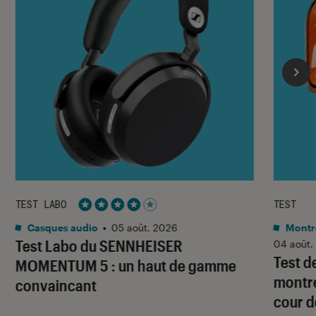
TEST LABO
TEST
Noté 4 étoiles sur 5
Casques audio
•
05 août. 2026
Montre
Test Labo du SENNHEISER
04 août.
Test d
MOMENTUM 5 : un haut de gamme
montre
convaincant
cour d