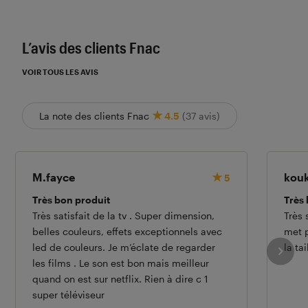
Les notes de ce graphique sont à retrouver dans l'
L’avis des clients Fnac
VOIR TOUS LES AVIS
La note des clients Fnac
4.5
(37 avis)
M.fayce
kouk
5
Très bon produit
Très 
Très satisfait de la tv . Super dimension,
Très 
belles couleurs, effets exceptionnels avec
met p
led de couleurs. Je m’éclate de regarder
la ta
les films . Le son est bon mais meilleur
quand on est sur netflix. Rien à dire c 1
super téléviseur