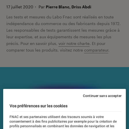
17 juillet 2020
・
Par
Pierre Blanc, Driss Abdi
Les tests et mesures du Labo Fnac sont réalisés en toute
indépendance du commerce ou des fabricants depuis 1972.
Les responsables de tests garantissent les mesures grâce à
leur expertise, et aux équipements de mesures les plus
précis. Pour en savoir plus,
voir notre charte
. Et pour
comparer tous les produits, visitez notre
comparateur
.
Continuer sans accepter
Vos préférences sur les cookies
FNAC et ses partenaires utilisent des traceurs soumis à votre
consentement à des fins publicitaires par exemple pour la création de
profils personnalisés en combinant les données de navigation et les