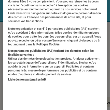
données liées à votre compte client. Vous pouvez refuser les traceurs
via le lien "continuer sans accepter" à l’exception des cookies
nécessaires au fonctionnement optimal de nos services notamment
l’aide dans votre navigation sur notre catalogue et la personnalisation
des contenus, l’analyse des performances de notre site, et pour
sécuriser vos transactions.
Notre organisation et ses
419
partenaires publicitaires (IAB) stockent
et/ou accèdent à des informations, telles que les identifiants uniques
Lancée l’an dernier, la série The One
de cookies pour traiter les données personnelles, sur un appareil. Vous
pouvez accepter ou gérer vos préférences en cliquant ci-dessous ou à
de Philips ambitionne de proposer des
tout moment dans la
Politique Cookies.
téléviseurs équilibrés au plus grand
Nos partenaires publicitaires (IAB) traitent des données selon les
finalités suivantes :
nombre. Nous avons pu tester ce
Utiliser des données de géolocalisation précises. Analyser activement
les caractéristiques de l’appareil pour l’identification. Stocker et/ou
modèle de 70 pouces proposé à un
accéder à des informations sur un appareil. Publicités et contenu
personnalisés, mesure de performance des publicités et du contenu,
prix très agressif. Le jeu en vaut-il la
études d’audience et développement de services.
Liste de nos partenaires IAB
chandelle ?
En résumé
Notre test détaillé
Conclusio