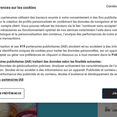
Continu
rences sur les cookies
ier, Georges Prat
 partenaires utilisent des traceurs soumis à votre consentement à des fins publicita
nt réalisés en toute indépendance du commerce ou des fabricants de
r la création de profils personnalisés en combinant les données de navigation et l
expertise, et aux équipements de mesures les plus précis. Pour en s
e compte client. Vous pouvez refuser les traceurs via le lien "continuer sans accepter"
 nécessaires au fonctionnement optimal de nos services notamment l’aide dans vot
tre
comparateur
.
atalogue et la personnalisation des contenus, l’analyse des performances de notre si
s transactions.
isation et ses
419
partenaires publicitaires (IAB) stockent et/ou accèdent à des inf
es identifiants uniques de cookies pour traiter les données personnelles, sur un appa
Nos
pter ou gérer vos préférences en cliquant ci-dessous ou à tout moment dans la
Poli
res publicitaires (IAB) traitent des données selon les finalités suivantes :
Sma
 données de géolocalisation précises. Analyser activement les caractéristiques de l’
tion. Stocker et/ou accéder à des informations sur un appareil. Publicités et contenu
erformance des publicités et du contenu, études d’audience et développement de se
VOIR T
s partenaires IAB
S PRÉFÉRENCES
J'