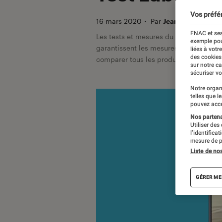
Vos préfé
16 mars 2020
・
Par
Jean-Charles Frel
FNAC et ses
Les tests et mesures du Labo Fnac so
exemple pou
garantissent les mesures grâce à leur 
liées à votr
des cookies
comparer tous les produits, visitez no
sur notre c
sécuriser vo
Notre organ
telles que l
pouvez acce
Nos partenai
Utiliser des
l’identifica
mesure de p
Liste de no
GÉRER ME