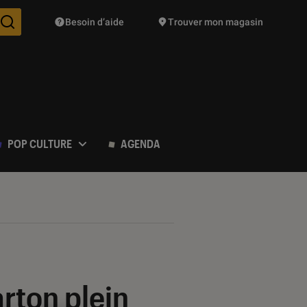
Besoin d’aide
Trouver mon magasin
Des suggestions de produits vont vous être proposées pendant vo
POP CULTURE
AGENDA
rton plein