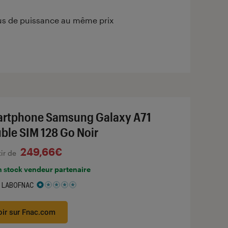
us de puissance au même prix
rtphone Samsung Galaxy A71
ble SIM 128 Go Noir
249,66€
tir de
n stock vendeur partenaire
 LABOFNAC
 1 étoiles sur 5
oir sur Fnac.com