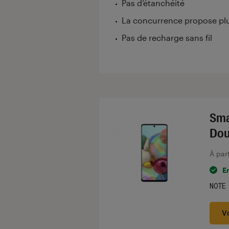
Pas d’étanchéité
La concurrence propose pl
Pas de recharge sans fil
Sma
Dou
À par
E
NOTE
Noté
V