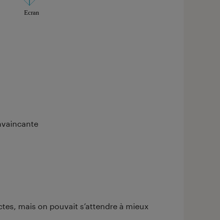
aphique sont à retrouver dans l'onglet "Détail des so
onvaincante
tes, mais on pouvait s’attendre à mieux