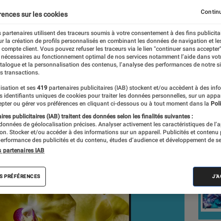
 peine
Continu
rences sur les cookies
 partenaires utilisent des traceurs soumis à votre consentement à des fins publicita
r la création de profils personnalisés en combinant les données de navigation et l
, Mathieu Freitas
e compte client. Vous pouvez refuser les traceurs via le lien "continuer sans accepter"
 nécessaires au fonctionnement optimal de nos services notamment l’aide dans vot
nt réalisés en toute indépendance du commerce ou des fabricants de
atalogue et la personnalisation des contenus, l’analyse des performances de notre si
expertise, et aux équipements de mesures les plus précis. Pour en s
s transactions.
tre
comparateur
.
isation et ses
419
partenaires publicitaires (IAB) stockent et/ou accèdent à des inf
es identifiants uniques de cookies pour traiter les données personnelles, sur un appa
pter ou gérer vos préférences en cliquant ci-dessous ou à tout moment dans la
Poli
res publicitaires (IAB) traitent des données selon les finalités suivantes :
 données de géolocalisation précises. Analyser activement les caractéristiques de l’
Nos
tion. Stocker et/ou accéder à des informations sur un appareil. Publicités et contenu
erformance des publicités et du contenu, études d’audience et développement de se
s partenaires IAB
VOIR T
S PRÉFÉRENCES
J'