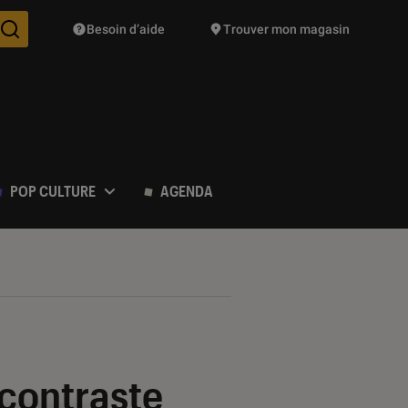
Besoin d’aide
Trouver mon magasin
Des suggestions de produits vont vous être proposées pendant vo
POP CULTURE
AGENDA
contraste