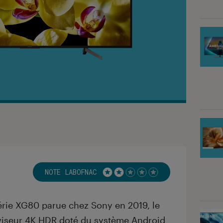
NOTE LABOFNAC
Noté 2 étoiles sur 5
érie XG80 parue chez Sony en 2019, le
iseur 4K HDR doté du système Android