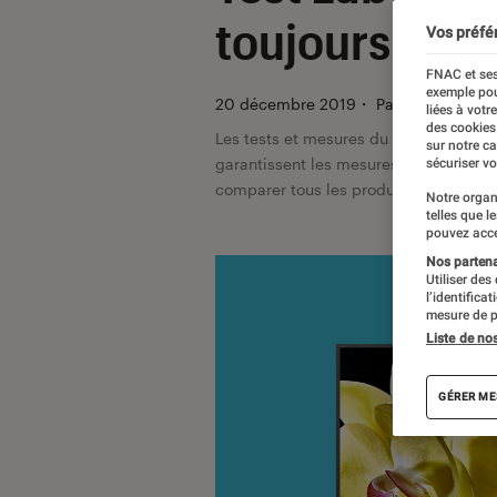
toujours à la
Vos préfé
FNAC et ses
exemple pou
20 décembre 2019
・
Par
Pierre Blanc
liées à votr
des cookies
Les tests et mesures du Labo Fnac so
sur notre c
garantissent les mesures grâce à leur 
sécuriser vo
comparer tous les produits, visitez no
Notre organ
telles que l
pouvez acce
Nos partenai
Utiliser des
l’identifica
mesure de p
Liste de no
GÉRER ME