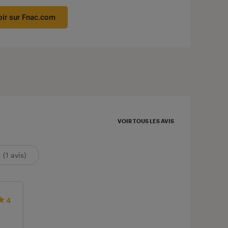
oir sur Fnac.com
VOIR TOUS LES AVIS
(1 avis)
4