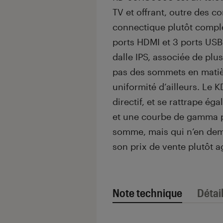
TV et offrant, outre des c
connectique plutôt compl
ports HDMI et 3 ports USB
dalle IPS, associée de plu
pas des sommets en matièr
uniformité d’ailleurs. L
directif, et se rattrape é
et une courbe de gamma p
somme, mais qui n’en de
son prix de vente plutôt ag
Note technique
Détai