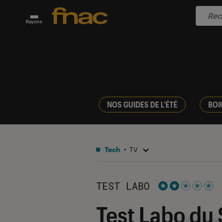
Rayons
NOS GUIDES DE L'ÉTÉ
BOI
Tech
TV
TEST LABO
Noté 2 étoiles s
Test Labo du