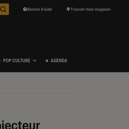
Besoin d’aide
Trouver mon magasin
Des suggestions de produits vont vous être proposées pendant vo
POP CULTURE
AGENDA
ojecteur