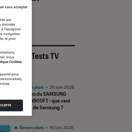
er sans accepter
ires par
es données
 à l’exception
re navigation
te, et pour
ormations,
 derniers Tests TV
reil. Vous
tique Cookies.
OUT
appareil pour
 personnalisés,
rvices.
Écrans plats
•
26 juin 2026
Test Labo du SAMSUNG
TQ65QN900FT : que vaut
ACCEPTE
le TV 8K de Samsung ?
Écrans plats
•
16 juin 2026