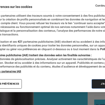
 la HD
Continu
rences sur les cookies
 partenaires utilisent des traceurs soumis à votre consentement à des fins publicita
r la création de profils personnalisés en combinant les données de navigation et l
e compte client. Vous pouvez refuser les traceurs via le lien "continuer sans accepter"
 nécessaires au fonctionnement optimal de nos services notamment l’aide dans vot
atalogue et la personnalisation des contenus, l’analyse des performances de notre si
s transactions.
isation et ses
421
partenaires publicitaires (IAB) stockent et/ou accèdent à des inf
Nos
es identifiants uniques de cookies pour traiter les données personnelles, sur un appa
pter ou gérer vos préférences en cliquant ci-dessous ou à tout moment dans la
Poli
VOIR T
res publicitaires (IAB) traitent des données selon les finalités suivantes :
 données de géolocalisation précises. Analyser activement les caractéristiques de l’
tion. Stocker et/ou accéder à des informations sur un appareil. Publicités et contenu
erformance des publicités et du contenu, études d’audience et développement de se
s partenaires IAB
S PRÉFÉRENCES
J'