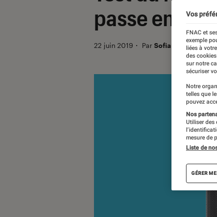
passe enfin à
Vos préfé
FNAC et ses
exemple pou
22 juin 2019
・
Par
Sofian Nouira
liées à votr
des cookies
sur notre c
sécuriser vo
Notre organ
telles que l
pouvez acce
Nos partenai
Utiliser des
l’identifica
mesure de p
Liste de no
GÉRER ME