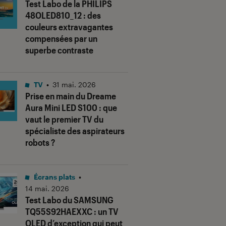
Test Labo de la PHILIPS
48OLED810_12 : des
couleurs extravagantes
compensées par un
superbe contraste
TV
•
31 mai. 2026
Prise en main du Dreame
Aura Mini LED S100 : que
vaut le premier TV du
spécialiste des aspirateurs
robots ?
Écrans plats
•
14 mai. 2026
Test Labo du SAMSUNG
TQ55S92HAEXXC : un TV
OLED d’exception qui peut