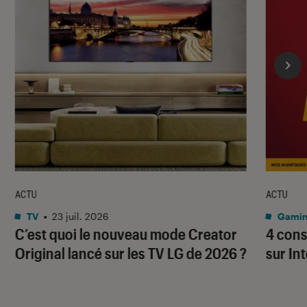
ACTU
ACTU
TV
•
23 juil. 2026
Gami
C’est quoi le nouveau mode Creator
4 cons
Original lancé sur les TV LG de 2026 ?
sur In