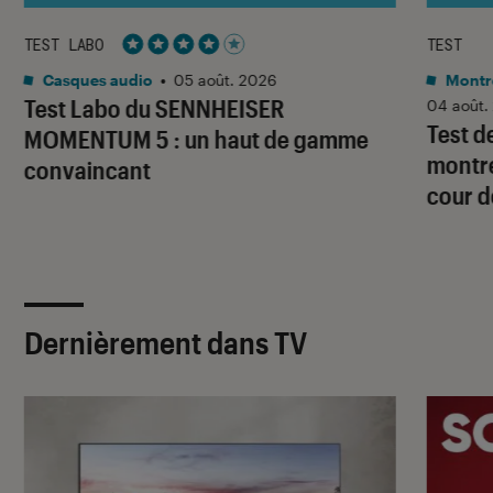
TEST LABO
TEST
Noté 4 étoiles sur 5
Casques audio
•
05 août. 2026
Montre
Test Labo du SENNHEISER
04 août.
Test d
MOMENTUM 5 : un haut de gamme
montre
convaincant
cour d
Dernièrement dans TV