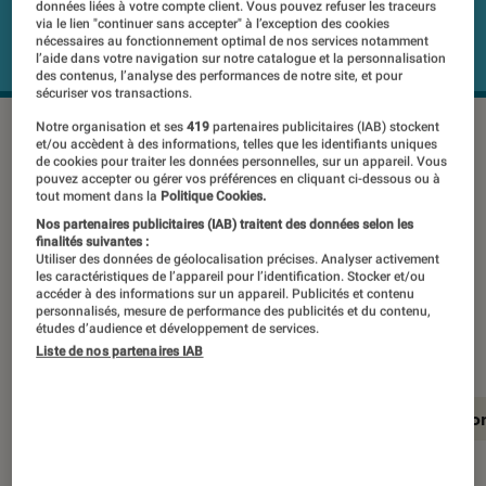
données liées à votre compte client. Vous pouvez refuser les traceurs
via le lien "continuer sans accepter" à l’exception des cookies
nécessaires au fonctionnement optimal de nos services notamment
l’aide dans votre navigation sur notre catalogue et la personnalisation
des contenus, l’analyse des performances de notre site, et pour
sécuriser vos transactions.
Notre organisation et ses
419
partenaires publicitaires (IAB) stockent
et/ou accèdent à des informations, telles que les identifiants uniques
Chapeautant la gamme de téléviseurs
de cookies pour traiter les données personnelles, sur un appareil. Vous
pouvez accepter ou gérer vos préférences en cliquant ci-dessous ou à
OLED de LG, le 55E8 joue la carte du
tout moment dans la
Politique Cookies.
design et de l’intelligence artificielle.
Nos partenaires publicitaires (IAB) traitent des données selon les
finalités suivantes :
Cela suffit-il à justifier son prix ?
Utiliser des données de géolocalisation précises. Analyser activement
les caractéristiques de l’appareil pour l’identification. Stocker et/ou
Verdict après son passage dans notre
accéder à des informations sur un appareil. Publicités et contenu
personnalisés, mesure de performance des publicités et du contenu,
Labo.
études d’audience et développement de services.
Liste de nos partenaires IAB
En résumé
Notre test détaillé
Conclusio