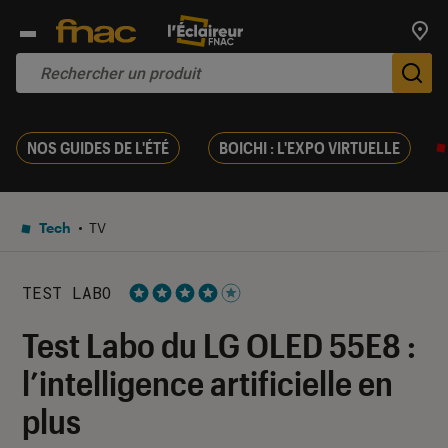
Trouv
De
NOS GUIDES DE L'ÉTÉ
BOICHI : L'EXPO VIRTUELLE
Tech
TV
TEST LABO
Noté 4 étoiles sur 5
Test Labo du LG OLED 55E8 :
l’intelligence artificielle en
plus