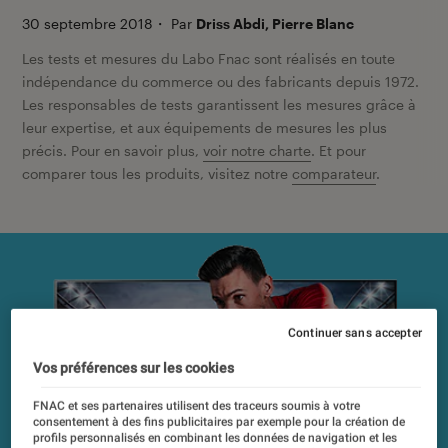
30 septembre 2018
・
Par
Driss Abdi, Pierre Blanc
Les tests et mesures du Labo Fnac sont réalisés en toute
indépendance du commerce ou des fabricants depuis 1972.
Les responsables de tests garantissent les mesures grâce à
leur expertise, et aux équipements de mesures les plus
précis. Pour en savoir plus,
voir notre charte
. Et pour
comparer tous les produits, visitez notre
comparateur
.
Continuer sans accepter
Vos préférences sur les cookies
FNAC et ses partenaires utilisent des traceurs soumis à votre
consentement à des fins publicitaires par exemple pour la création de
profils personnalisés en combinant les données de navigation et les