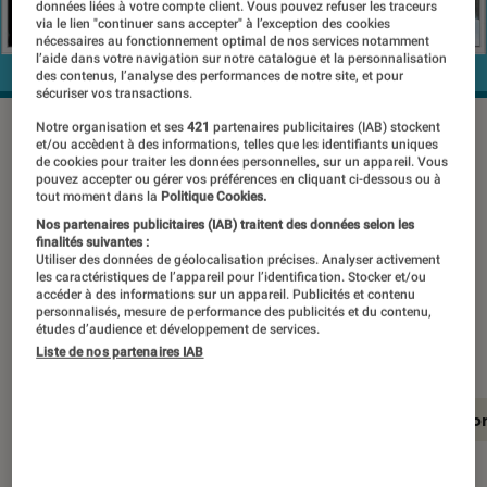
données liées à votre compte client. Vous pouvez refuser les traceurs
via le lien "continuer sans accepter" à l’exception des cookies
nécessaires au fonctionnement optimal de nos services notamment
l’aide dans votre navigation sur notre catalogue et la personnalisation
des contenus, l’analyse des performances de notre site, et pour
sécuriser vos transactions.
Notre organisation et ses
421
partenaires publicitaires (IAB) stockent
et/ou accèdent à des informations, telles que les identifiants uniques
Sur le papier, le Thomson 55UV6206W
de cookies pour traiter les données personnelles, sur un appareil. Vous
pouvez accepter ou gérer vos préférences en cliquant ci-dessous ou à
est une excellente affaire : un
tout moment dans la
Politique Cookies.
téléviseur 4K UHD de 55 pouces à
Nos partenaires publicitaires (IAB) traitent des données selon les
finalités suivantes :
moins de 500 euros. Qu’en est-il dans
Utiliser des données de géolocalisation précises. Analyser activement
les caractéristiques de l’appareil pour l’identification. Stocker et/ou
les faits ? Il s’est plié à l’épreuve de
accéder à des informations sur un appareil. Publicités et contenu
personnalisés, mesure de performance des publicités et du contenu,
notre Labo.
études d’audience et développement de services.
Liste de nos partenaires IAB
En résumé
Notre test détaillé
Conclusio