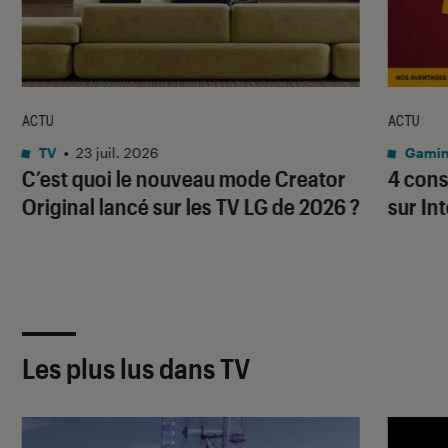
ACTU
ACTU
TV
•
23 juil. 2026
Gami
C’est quoi le nouveau mode Creator
4 cons
Original lancé sur les TV LG de 2026 ?
sur In
Les plus lus dans TV