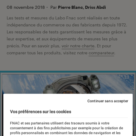
08 novembre 2018
・
Par
Pierre Blanc, Driss Abdi
Les tests et mesures du Labo Fnac sont réalisés en toute
indépendance du commerce ou des fabricants depuis 1972.
Les responsables de tests garantissent les mesures grâce à
leur expertise, et aux équipements de mesures les plus
précis. Pour en savoir plus,
voir notre charte
. Et pour
comparer tous les produits, visitez notre
comparateur
.
Continuer sans accepter
Vos préférences sur les cookies
FNAC et ses partenaires utilisent des traceurs soumis à votre
consentement à des fins publicitaires par exemple pour la création de
profils personnalisés en combinant les données de navigation et les