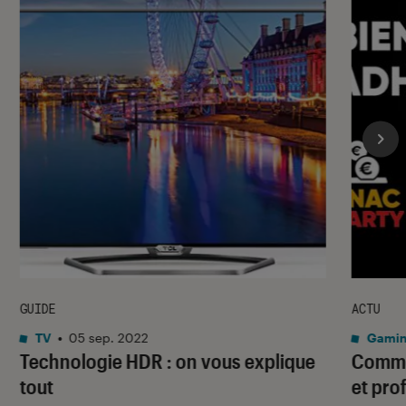
GUIDE
ACTU
TV
•
05 sep. 2022
Gami
Technologie HDR : on vous explique
Commen
tout
et pro