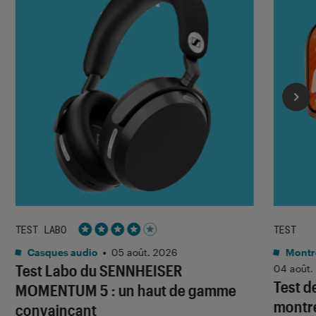
TEST LABO
TEST
Noté 4 étoiles sur 5
Casques audio
•
05 août. 2026
Montre
Test Labo du SENNHEISER
04 août.
Test d
MOMENTUM 5 : un haut de gamme
montre
convaincant