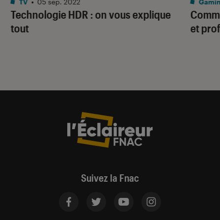
TV
•
05 sep. 2022
Gami
Technologie HDR : on vous explique
Commen
tout
et pro
Suivez la Fnac