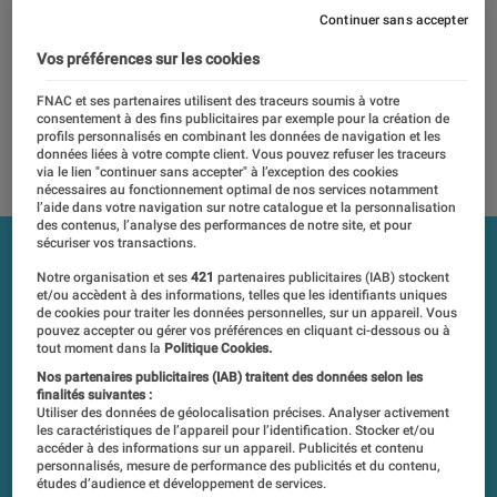
Continuer sans accepter
Les tests et mesures du Labo Fnac sont réalisés en toute
indépendance du commerce ou des fabricants depuis 1972.
Vos préférences sur les cookies
Les responsables de tests garantissent les mesures grâce à
leur expertise, et aux équipements de mesures les plus
FNAC et ses partenaires utilisent des traceurs soumis à votre
consentement à des fins publicitaires par exemple pour la création de
précis. Pour en savoir plus,
voir notre charte
. Et pour
profils personnalisés en combinant les données de navigation et les
comparer tous les produits, visitez notre
comparateur
.
données liées à votre compte client. Vous pouvez refuser les traceurs
via le lien "continuer sans accepter" à l’exception des cookies
nécessaires au fonctionnement optimal de nos services notamment
l’aide dans votre navigation sur notre catalogue et la personnalisation
des contenus, l’analyse des performances de notre site, et pour
sécuriser vos transactions.
Notre organisation et ses
421
partenaires publicitaires (IAB) stockent
et/ou accèdent à des informations, telles que les identifiants uniques
de cookies pour traiter les données personnelles, sur un appareil. Vous
pouvez accepter ou gérer vos préférences en cliquant ci-dessous ou à
tout moment dans la
Politique Cookies.
Nos partenaires publicitaires (IAB) traitent des données selon les
finalités suivantes :
Utiliser des données de géolocalisation précises. Analyser activement
les caractéristiques de l’appareil pour l’identification. Stocker et/ou
accéder à des informations sur un appareil. Publicités et contenu
personnalisés, mesure de performance des publicités et du contenu,
études d’audience et développement de services.