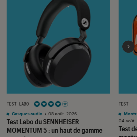
TEST LABO
TEST
Noté 4 étoiles sur 5
Casques audio
•
05 août. 2026
Montre
Test Labo du SENNHEISER
04 août.
Test d
MOMENTUM 5 : un haut de gamme