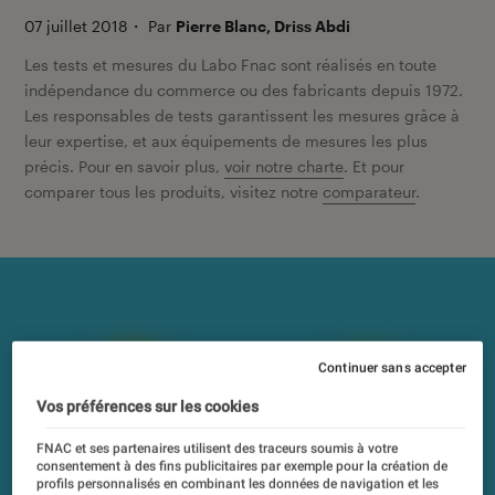
07 juillet 2018
・
Par
Pierre Blanc, Driss Abdi
Les tests et mesures du Labo Fnac sont réalisés en toute
indépendance du commerce ou des fabricants depuis 1972.
Les responsables de tests garantissent les mesures grâce à
leur expertise, et aux équipements de mesures les plus
précis. Pour en savoir plus,
voir notre charte
. Et pour
comparer tous les produits, visitez notre
comparateur
.
Continuer sans accepter
Vos préférences sur les cookies
FNAC et ses partenaires utilisent des traceurs soumis à votre
consentement à des fins publicitaires par exemple pour la création de
profils personnalisés en combinant les données de navigation et les