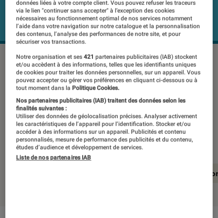
données liées à votre compte client. Vous pouvez refuser les traceurs
via le lien "continuer sans accepter" à l’exception des cookies
nécessaires au fonctionnement optimal de nos services notamment
l’aide dans votre navigation sur notre catalogue et la personnalisation
des contenus, l’analyse des performances de notre site, et pour
sécuriser vos transactions.
Notre organisation et ses
421
partenaires publicitaires (IAB) stockent
et/ou accèdent à des informations, telles que les identifiants uniques
S’il se contente d’une diagonale de 43
de cookies pour traiter les données personnelles, sur un appareil. Vous
pouvez accepter ou gérer vos préférences en cliquant ci-dessous ou à
pouces, le 43PUS6262 permet à
tout moment dans la
Politique Cookies.
Philips de démocratiser à la fois la 4K
Nos partenaires publicitaires (IAB) traitent des données selon les
finalités suivantes :
et son système exclusif Ambilight. Le
Utiliser des données de géolocalisation précises. Analyser activement
les caractéristiques de l’appareil pour l’identification. Stocker et/ou
jeu en vaut-il toutefois la chandelle ?
accéder à des informations sur un appareil. Publicités et contenu
personnalisés, mesure de performance des publicités et du contenu,
études d’audience et développement de services.
Liste de nos partenaires IAB
En résumé
Notre test détaillé
Conclusio