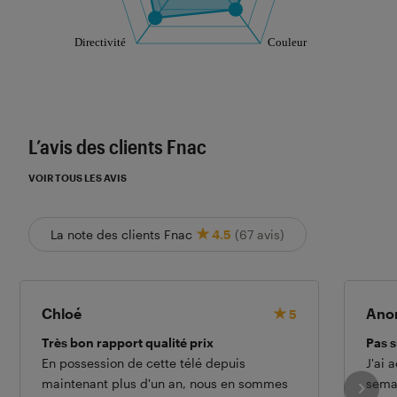
Les notes de ce graphique sont à retrouver dans l'
L’avis des clients Fnac
VOIR TOUS LES AVIS
La note des clients Fnac
4.5
(67 avis)
Chloé
Ano
5
Très bon rapport qualité prix
Pas 
En possession de cette télé depuis
J'ai a
maintenant plus d'un an, nous en sommes
semai