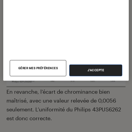
de l’écran, et un minimum de 175 cd/m2 en bas
à droite.
GÉRER MES PRÉFÉRENCES
J'ACCEPTE
En revanche, l’écart de chrominance bien
maîtrisé, avec une valeur relevée de 0,0056
seulement. L’uniformité du Philips 43PUS6262
est donc correcte.