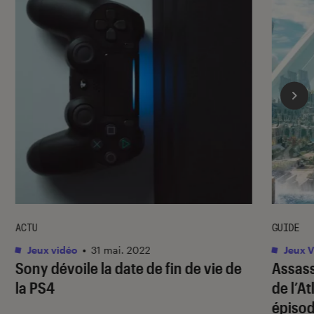
ACTU
GUIDE
Jeux vidéo
•
31 mai. 2022
Jeux V
Sony dévoile la date de fin de vie de
Assass
la PS4
de l’A
épiso