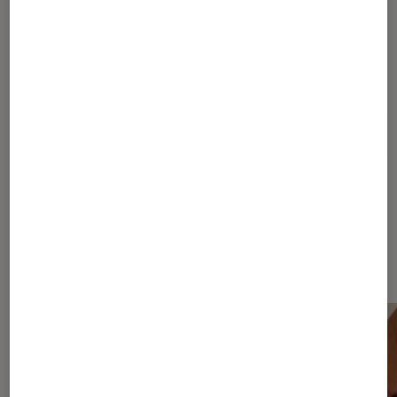
Pour aller plus loin
Nintendo Switch
Switch
Nos derniers Tests Pop Culture