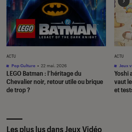
ACTU
ACTU
Pop Culture
•
22 mai. 2026
Jeux v
LEGO Batman : l’héritage du
Yoshi 
Chevalier noir
, retour utile ou brique
vaut l
de trop ?
et test
Les plus lus dans Jeux Vidéo