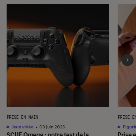
PRISE EN MAIN
PRISE E
Jeux vidéo
•
03 juin 2026
Figuri
SCUF Omega : notre test de la
Prise 