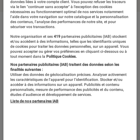
données liées à votre compte client. Vous pouvez refuser les traceurs
via le lien "continuer sans accepter" à l’exception des cookies
nécessaires au fonctionnement optimal de nos services notamment
l’aide dans votre navigation sur notre catalogue et la personnalisation
des contenus, l’analyse des performances de notre site, et pour
En résumé
sécuriser vos transactions.
Notre organisation et ses
419
partenaires publicitaires (IAB) stockent
et/ou accèdent à des informations, telles que les identifiants uniques
Sans sa myriade de contenus annexes
de cookies pour traiter les données personnelles, sur un appareil. Vous
pouvez accepter ou gérer vos préférences en cliquant ci-dessous ou à
minutieusement scénarisés, Assassin’s Creed
tout moment dans la
Politique Cookies.
Origins aurait pu louper le coche tant sa trame
Nos partenaires publicitaires (IAB) traitent des données selon les
finalités suivantes :
principale semble terne en comparaison du
Utiliser des données de géolocalisation précises. Analyser activement
les caractéristiques de l’appareil pour l’identification. Stocker et/ou
reste du jeu, si finement ciselé. Il faut dire que
accéder à des informations sur un appareil. Publicités et contenu
personnalisés, mesure de performance des publicités et du contenu,
jamais encore un épisode de la série n’était
études d’audience et développement de services.
Liste de nos partenaires IAB
parvenu à nous happer à ce point dans son
univers, chaque nouvelle région relançant de
plus belle notre curiosité et notre envie de ne
laisser aucun secret derrière nous. Le soleil de