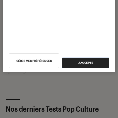
Article rédigé par
Valérie Précigout (Romendil)
Pour aller plus loin
GÉRER MES PRÉFÉRENCES
J'ACCEPTE
Ubisoft
Nos derniers Tests Pop Culture