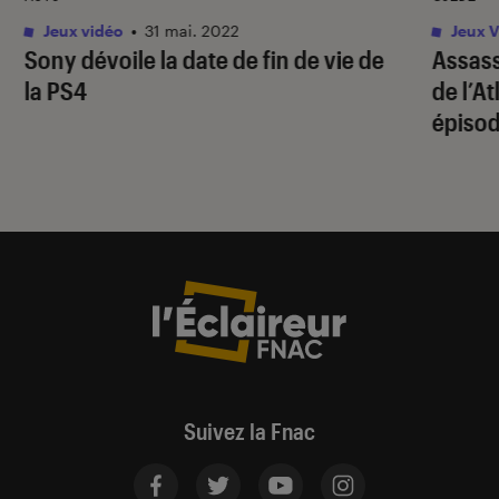
Jeux vidéo
•
31 mai. 2022
Jeux V
Sony dévoile la date de fin de vie de
Assass
la PS4
de l’A
épiso
Suivez la Fnac