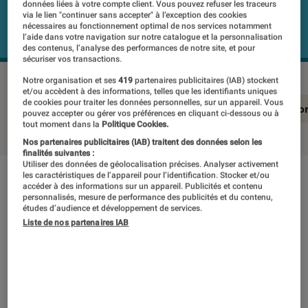
données liées à votre compte client. Vous pouvez refuser les traceurs
via le lien "continuer sans accepter" à l’exception des cookies
nécessaires au fonctionnement optimal de nos services notamment
l’aide dans votre navigation sur notre catalogue et la personnalisation
des contenus, l’analyse des performances de notre site, et pour
sécuriser vos transactions.
Notre organisation et ses
419
partenaires publicitaires (IAB) stockent
et/ou accèdent à des informations, telles que les identifiants uniques
de cookies pour traiter les données personnelles, sur un appareil. Vous
En résumé
Notre test détaillé
Conclusio
pouvez accepter ou gérer vos préférences en cliquant ci-dessous ou à
tout moment dans la
Politique Cookies.
Nos partenaires publicitaires (IAB) traitent des données selon les
finalités suivantes :
Utiliser des données de géolocalisation précises. Analyser activement
les caractéristiques de l’appareil pour l’identification. Stocker et/ou
En résumé
accéder à des informations sur un appareil. Publicités et contenu
personnalisés, mesure de performance des publicités et du contenu,
études d’audience et développement de services.
Liste de nos partenaires IAB
NOTE LABOFNAC
Noté 1 étoiles sur 5
Le Huawei Y6 (2017) conviendra à un public
peu exigeant, et cherchant un smartphone