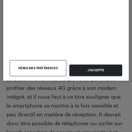
être un avec des performances décevantes en
dessous de 1 kHz. Les médiums sont en outre
largement accentués. Un bon choix pour les
appels peut-être, mais pas pour le reste.
La qualité de réception (performances
radio)
GÉRER MES PRÉFÉRENCES
J'ACCEPTE
La puce MT6737T du Y6 (2017) lui permet de
profiter des réseaux 4G grâce à son modem
intégré, et il nous faut à ce titre souligner que
le smartphone se montre à la fois sensible et
peu directif en matière de réception. Il devrait
donc être possible de téléphoner ou surfer sur
le web sans trop de soucis un peu partout et