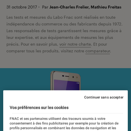
31 octobre 2017
・
Par
Jean-Charles Frelier, Mathieu Freitas
Les tests et mesures du Labo Fnac sont réalisés en toute
indépendance du commerce ou des fabricants depuis 1972.
Les responsables de tests garantissent les mesures grâce à
leur expertise, et aux équipements de mesures les plus
précis. Pour en savoir plus,
voir notre charte
. Et pour
comparer tous les produits, visitez notre
comparateur
.
Continuer sans accepter
Vos préférences sur les cookies
FNAC et ses partenaires utilisent des traceurs soumis à votre
consentement à des fins publicitaires par exemple pour la création de
profils personnalisés en combinant les données de navigation et les