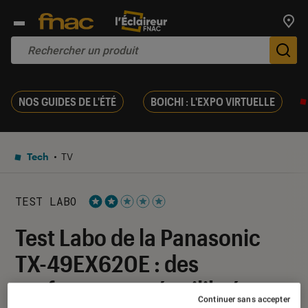
Trouv
De
NOS GUIDES DE L'ÉTÉ
BOICHI : L'EXPO VIRTUELLE
Tech
TV
TEST LABO
Noté 2 étoiles sur 5
Test Labo de la Panasonic
TX-49EX620E : des
performances équilibrées
Continuer sans accepter