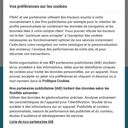
Vos préférences sur les cookies
16 mai 2017
・
Par
Laure Renouard, Pierre Blanc
Les tests et mesures du Labo Fnac sont réalisés en toute
FNAC et ses partenaires utilisent des traceurs soumis à votre
consentement à des fins publicitaires par exemple pour la création de
indépendance du commerce ou des fabricants depuis 1972.
profils personnalisés en combinant les données de navigation et les
Les responsables de tests garantissent les mesures grâce à
données liées à votre compte client. Vous pouvez refuser les traceurs
via le lien "continuer sans accepter" à l’exception des cookies
leur expertise, et aux équipements de mesures les plus
nécessaires au fonctionnement optimal de nos services notamment
précis. Pour en savoir plus,
voir notre charte
. Et pour
l’aide dans votre navigation sur notre catalogue et la personnalisation
comparer tous les produits, visitez notre
comparateur
.
des contenus, l’analyse des performances de notre site, et pour
sécuriser vos transactions.
Notre organisation et ses
421
partenaires publicitaires (IAB) stockent
et/ou accèdent à des informations, telles que les identifiants uniques
de cookies pour traiter les données personnelles, sur un appareil. Vous
pouvez accepter ou gérer vos préférences en cliquant ci-dessous ou à
tout moment dans la
Politique Cookies.
Nos partenaires publicitaires (IAB) traitent des données selon les
finalités suivantes :
Utiliser des données de géolocalisation précises. Analyser activement
les caractéristiques de l’appareil pour l’identification. Stocker et/ou
accéder à des informations sur un appareil. Publicités et contenu
personnalisés, mesure de performance des publicités et du contenu,
études d’audience et développement de services.
Liste de nos partenaires IAB