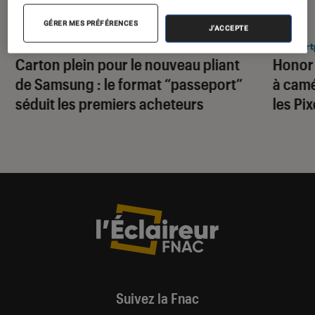
ACTU
ACTU
GÉRER MES PRÉFÉRENCES
J'ACCEPTE
Smartphones Android
•
29 juil. 2026
Smart
Carton plein pour le nouveau pliant
Honor
de Samsung : le format “passeport”
à camé
séduit les premiers acheteurs
les Pi
Suivez la Fnac