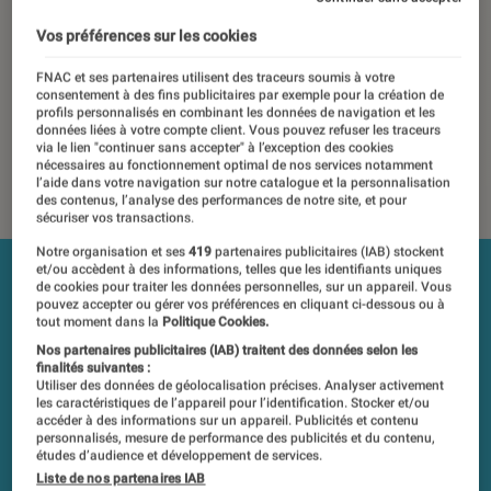
Frelier
Vos préférences sur les cookies
Les tests et mesures du Labo Fnac sont réalisés en toute
indépendance du commerce ou des fabricants depuis 1972.
FNAC et ses partenaires utilisent des traceurs soumis à votre
consentement à des fins publicitaires par exemple pour la création de
Les responsables de tests garantissent les mesures grâce à
profils personnalisés en combinant les données de navigation et les
leur expertise, et aux équipements de mesures les plus
données liées à votre compte client. Vous pouvez refuser les traceurs
précis. Pour en savoir plus,
voir notre charte
. Et pour
via le lien "continuer sans accepter" à l’exception des cookies
nécessaires au fonctionnement optimal de nos services notamment
comparer tous les produits, visitez notre
comparateur
.
l’aide dans votre navigation sur notre catalogue et la personnalisation
des contenus, l’analyse des performances de notre site, et pour
sécuriser vos transactions.
Notre organisation et ses
419
partenaires publicitaires (IAB) stockent
et/ou accèdent à des informations, telles que les identifiants uniques
de cookies pour traiter les données personnelles, sur un appareil. Vous
pouvez accepter ou gérer vos préférences en cliquant ci-dessous ou à
tout moment dans la
Politique Cookies.
Nos partenaires publicitaires (IAB) traitent des données selon les
finalités suivantes :
Utiliser des données de géolocalisation précises. Analyser activement
les caractéristiques de l’appareil pour l’identification. Stocker et/ou
accéder à des informations sur un appareil. Publicités et contenu
personnalisés, mesure de performance des publicités et du contenu,
études d’audience et développement de services.
Liste de nos partenaires IAB