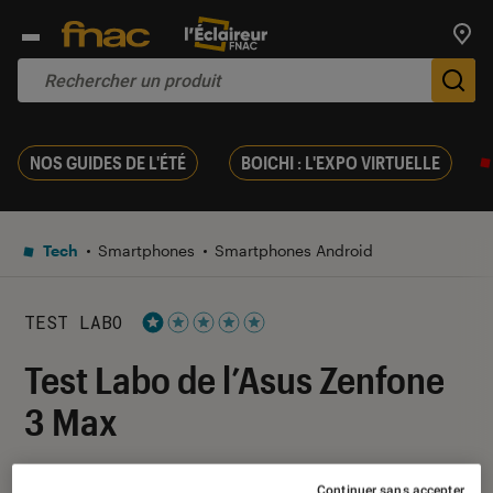
Trouv
De
NOS GUIDES DE L'ÉTÉ
BOICHI : L'EXPO VIRTUELLE
Tech
Smartphones
Smartphones Android
TEST LABO
Noté 1 étoiles sur 5
Test Labo de l’Asus Zenfone
3 Max
19 novembre 2016
・
Par
Laure Renouard, Jean-Charles
Continuer sans accepter