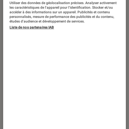
PRISE EN MAIN
Utiliser des données de géolocalisation précises. Analyser activement
les caractéristiques de l’appareil pour l’identification. Stocker et/ou
Son
•
12 fév. 2026
accéder à des informations sur un appareil. Publicités et contenu
personnalisés, mesure de performance des publicités et du contenu,
Sony WF-1000XM6 : le nouveau roi du
études d’audience et développement de services.
silence est-il arrivé ? Notre prise en main
Liste de nos partenaires IAB