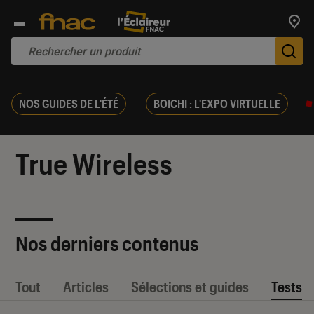
Trouv
De
NOS GUIDES DE L'ÉTÉ
BOICHI : L'EXPO VIRTUELLE
True Wireless
Nos derniers contenus
Tout
Articles
Sélections et guides
Tests