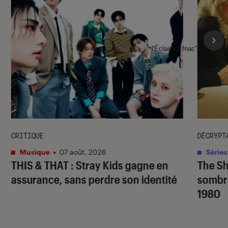
l'Éclaireur fnac">
CRITIQUE
DÉCRYPT
Musique
•
07 août. 2026
Séries
THIS & THAT
: Stray Kids gagne en
The S
assurance, sans perdre son identité
sombr
1980