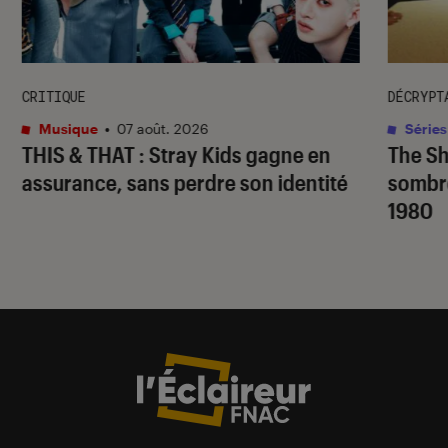
CRITIQUE
DÉCRYPT
Musique
•
07 août. 2026
Séries
THIS & THAT
: Stray Kids gagne en
The S
assurance, sans perdre son identité
sombr
1980