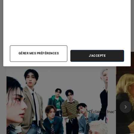
À la une de
VOIR TOUT
l'Éclaireur FNAC
GÉRER MES PRÉFÉRENCES
J'ACCEPTE
l'Éclaireur fnac">