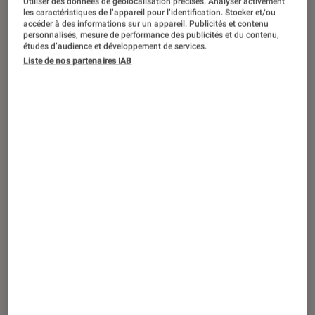
Utiliser des données de géolocalisation précises. Analyser activement
CRITIQUE
les caractéristiques de l’appareil pour l’identification. Stocker et/ou
accéder à des informations sur un appareil. Publicités et contenu
Livres / BD
•
07 avr. 2020
personnalisés, mesure de performance des publicités et du contenu,
Tuer le fils de Benoît Severac : Sale père,
études d’audience et développement de services.
Liste de nos partenaires IAB
pauvre fils !