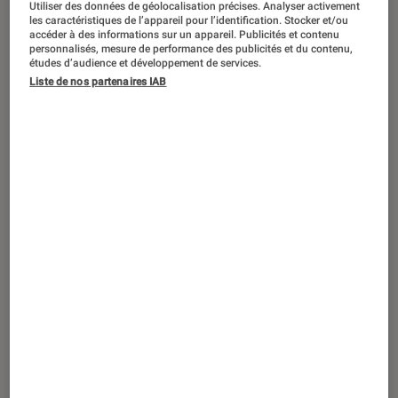
Utiliser des données de géolocalisation précises. Analyser activement
ACTU
les caractéristiques de l’appareil pour l’identification. Stocker et/ou
accéder à des informations sur un appareil. Publicités et contenu
Cinéma
•
09 fév. 2026
personnalisés, mesure de performance des publicités et du contenu,
Closer 2, l’un contre l’autre
: un troisième
études d’audience et développement de services.
film est-il prévu ?
Liste de nos partenaires IAB