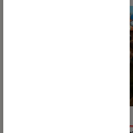
ACTU
ACTU
Théâtre et spectacles
•
03 août. 2026
Ciném