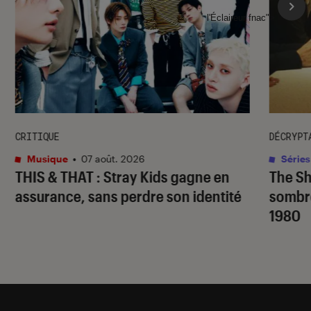
l'Éclaireur fnac">
CRITIQUE
DÉCRYPT
Musique
•
07 août. 2026
Séries
THIS & THAT
: Stray Kids gagne en
The S
assurance, sans perdre son identité
sombr
1980