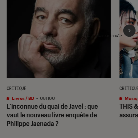
l'Éclaireur fnac">
CRITIQUE
CRITIQU
Livres / BD
•
08H00
Musiq
L’inconnue du quai de Javel : que
THIS 
vaut le nouveau livre enquête de
assura
Philippe Jaenada ?