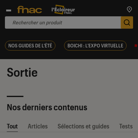
Trouv
De
NOS GUIDES DE L'ÉTÉ
BOICHI : L'EXPO VIRTUELLE
Sortie
Nos derniers contenus
Tout
Articles
Sélections et guides
Tests