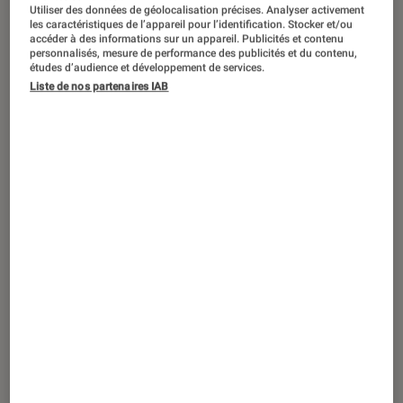
CRITIQUE
Utiliser des données de géolocalisation précises. Analyser activement
les caractéristiques de l’appareil pour l’identification. Stocker et/ou
Livres / BD
•
09 avr. 2026
accéder à des informations sur un appareil. Publicités et contenu
personnalisés, mesure de performance des publicités et du contenu,
Le pain des anges de Patti Smith : que
études d’audience et développement de services.
vaut sa nouvelle autobiographie ?
Liste de nos partenaires IAB