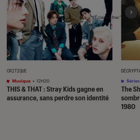
l'Éclaireur fnac">
CRITIQUE
DÉCRYPT
Musique
•
12H20
Séries
THIS & THAT
: Stray Kids gagne en
The S
assurance, sans perdre son identité
sombr
1980