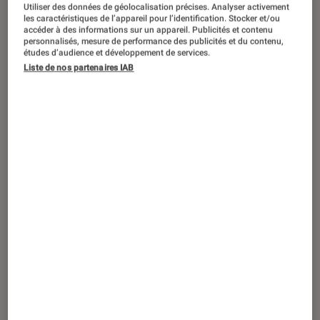
DÉCRYPTAGE
Utiliser des données de géolocalisation précises. Analyser activement
les caractéristiques de l’appareil pour l’identification. Stocker et/ou
Séries
•
12 mai. 2026
accéder à des informations sur un appareil. Publicités et contenu
personnalisés, mesure de performance des publicités et du contenu,
Off Campus
: comment la série a hacké
études d’audience et développement de services.
l’algorithme du BookTok
Liste de nos partenaires IAB