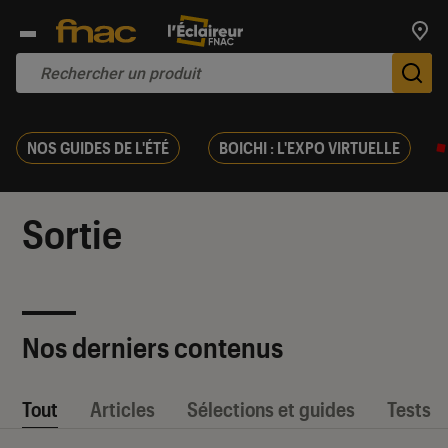
Trouv
De
NOS GUIDES DE L'ÉTÉ
BOICHI : L'EXPO VIRTUELLE
Sortie
Nos derniers contenus
Tout
Articles
Sélections et guides
Tests