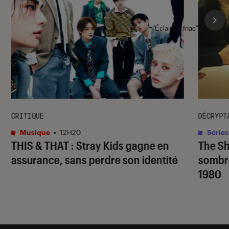
l'Éclaireur fnac">
CRITIQUE
DÉCRYPT
Musique
•
12H20
Séries
THIS & THAT
: Stray Kids gagne en
The S
assurance, sans perdre son identité
sombr
1980