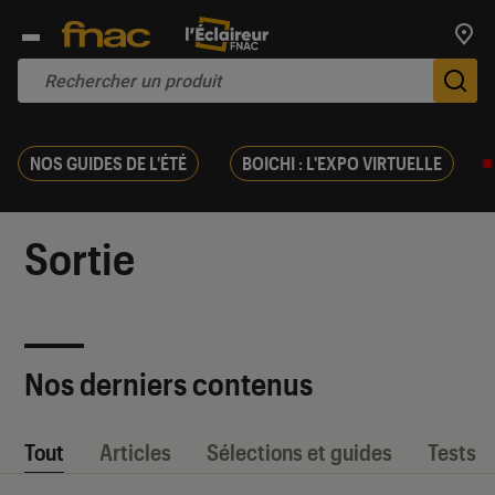
Trouv
De
NOS GUIDES DE L'ÉTÉ
BOICHI : L'EXPO VIRTUELLE
Sortie
Nos derniers contenus
Tout
Articles
Sélections et guides
Tests