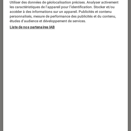
ACTU
Utiliser des données de géolocalisation précises. Analyser activement
les caractéristiques de l’appareil pour l’identification. Stocker et/ou
accéder à des informations sur un appareil. Publicités et contenu
Musique
•
30 avr. 2026
personnalisés, mesure de performance des publicités et du contenu,
Worakls : qu’attendre de son concert à
études d’audience et développement de services.
Paris ?
Liste de nos partenaires IAB