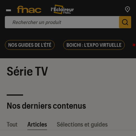
Trouv
De
NOS GUIDES DE L'ÉTÉ
BOICHI : L'EXPO VIRTUELLE
Série TV
Nos derniers contenus
Tout
Articles
Sélections et guides