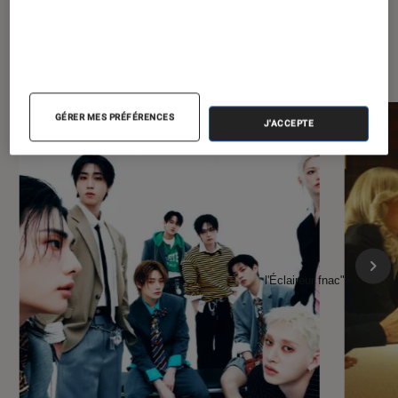
À la une de
VOIR TOUT
l'Éclaireur FNAC
GÉRER MES PRÉFÉRENCES
J'ACCEPTE
l'Éclaireur fnac">