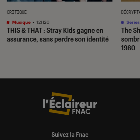
CRITIQUE
DÉCRYPT
Musique
•
12H20
Séries
THIS & THAT
: Stray Kids gagne en
The S
assurance, sans perdre son identité
sombr
1980
Suivez la Fnac