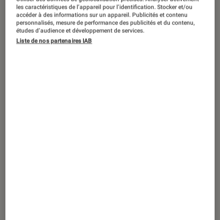
ACTU
les caractéristiques de l’appareil pour l’identification. Stocker et/ou
accéder à des informations sur un appareil. Publicités et contenu
Séries
•
20 fév. 2025
personnalisés, mesure de performance des publicités et du contenu,
The White Lotus saison 3 : pourquoi le
études d’audience et développement de services.
Liste de nos partenaires IAB
changement de générique est-il si
déconcertant ?