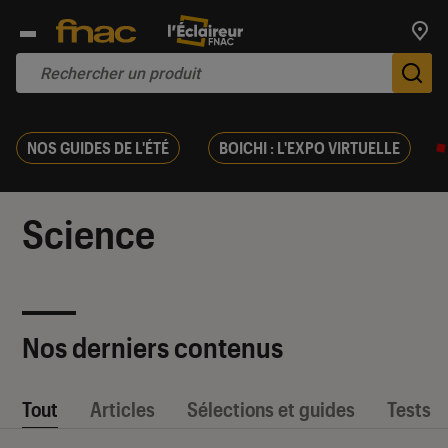
Trouv
De
NOS GUIDES DE L'ÉTÉ
BOICHI : L'EXPO VIRTUELLE
Science
Nos derniers contenus
Tout
Articles
Sélections et guides
Tests