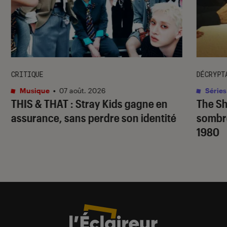
CRITIQUE
DÉCRYPT
Musique
•
07 août. 2026
Séries
THIS & THAT
: Stray Kids gagne en
The S
assurance, sans perdre son identité
sombr
1980