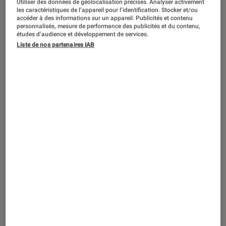
Utiliser des données de géolocalisation précises. Analyser activement
DÉCRYPTAGE
les caractéristiques de l’appareil pour l’identification. Stocker et/ou
accéder à des informations sur un appareil. Publicités et contenu
Société numérique
•
28 jan. 2026
personnalisés, mesure de performance des publicités et du contenu,
Pourquoi Internet nous fatigue-t-il
études d’audience et développement de services.
Liste de nos partenaires IAB
autant (et ce n’est pas une illusion) ?