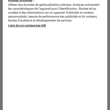
finalités suivantes :
©Prostock Studio/Shutterstock
Utiliser des données de géolocalisation précises. Analyser activement
les caractéristiques de l’appareil pour l’identification. Stocker et/ou
accéder à des informations sur un appareil. Publicités et contenu
personnalisés, mesure de performance des publicités et du contenu,
Le numérique pourrait bien être notre
études d’audience et développement de services.
allié contre le vieillissement du
Liste de nos partenaires IAB
cerveau. Une vaste étude vient
démontrer qu’un usage actif et
régulier de ces outils réduit
significativement le risque de déclin
cognitif.
Introduction
Le plus souvent pointées du doigt pour leur
prétendue nocivité sur nos capacités
cognitives, les technologies numériques
pourraient bien, à en croire une récente étude,