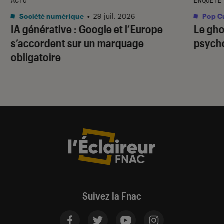
ACTU
ENQUÊTE
Société numérique
•
29 juil. 2026
Pop Cu
IA générative : Google et l’Europe
Le gho
s’accordent sur un marquage
psycho
obligatoire
Suivez la Fnac