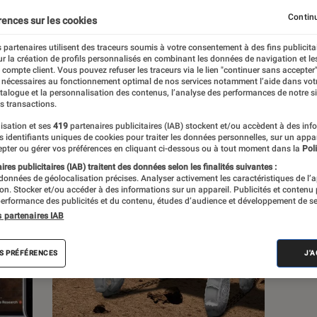
Continu
rences sur les cookies
s
 partenaires utilisent des traceurs soumis à votre consentement à des fins publicita
r la création de profils personnalisés en combinant les données de navigation et l
e compte client. Vous pouvez refuser les traceurs via le lien "continuer sans accepter"
 guides
Tests
 nécessaires au fonctionnement optimal de nos services notamment l’aide dans vot
atalogue et la personnalisation des contenus, l’analyse des performances de notre si
s transactions.
isation et ses
419
partenaires publicitaires (IAB) stockent et/ou accèdent à des inf
es identifiants uniques de cookies pour traiter les données personnelles, sur un appa
pter ou gérer vos préférences en cliquant ci-dessous ou à tout moment dans la
Poli
res publicitaires (IAB) traitent des données selon les finalités suivantes :
 données de géolocalisation précises. Analyser activement les caractéristiques de l’
tion. Stocker et/ou accéder à des informations sur un appareil. Publicités et contenu
erformance des publicités et du contenu, études d’audience et développement de se
s partenaires IAB
S PRÉFÉRENCES
J'