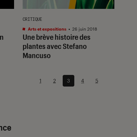
CRITIQUE
Arts et expositions
•
26 juin 2018
wn
Une brève histoire des
plantes avec Stefano
Mancuso
1
2
3
4
5
ence