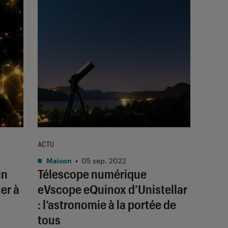
ACTU
Maison
•
05 sep. 2022
in
Télescope numérique
er à
eVscope eQuinox d’Unistellar
: l’astronomie à la portée de
tous