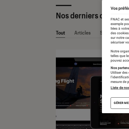
Vos préfé
Nos derniers contenu
FNAC et ses
exemple pou
liées à votr
Tout
Articles
Sélections et
des cookies
sur notre c
sécuriser vo
Notre organ
telles que l
pouvez acce
Nos partenai
Utiliser des
l’identifica
mesure de p
Liste de no
GÉRER ME