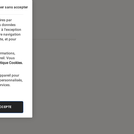
er sans accepter
ires par
es données
 à l’exception
re navigation
te, et pour
ormations,
reil. Vous
tique Cookies.
appareil pour
 personnalisés,
rvices.
ACCEPTE