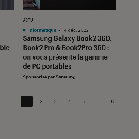
ACTU
Informatique
•
14 déc. 2022
Samsung Galaxy Book2 360,
able
Book2 Pro & Book2Pro 360 :
on vous présente la gamme
de PC portables
Sponsorisé par Samsung
1
2
3
4
5
...
8