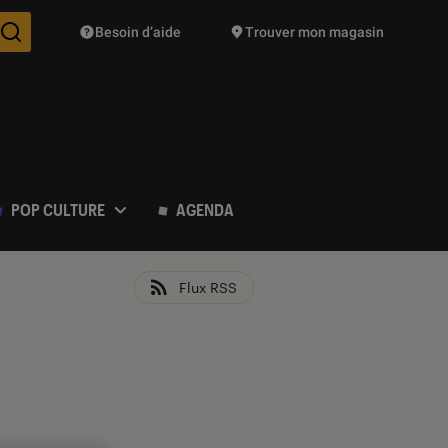
Besoin d’aide
Trouver mon magasin
Des suggestions de produits vont vous être proposées pendant vo
POP CULTURE
AGENDA
Flux RSS