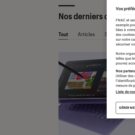
Vos préfé
Nos derniers contenu
FNAC et ses
exemple pou
liées à votr
Tout
Articles
Sélections et
des cookies
sur notre c
sécuriser vo
Notre organ
telles que l
pouvez acce
Nos partenai
Utiliser des
l’identifica
mesure de p
Liste de no
GÉRER ME