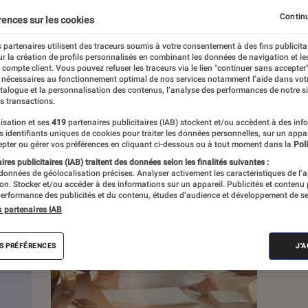
Continu
rences sur les cookies
s
 partenaires utilisent des traceurs soumis à votre consentement à des fins publicita
r la création de profils personnalisés en combinant les données de navigation et l
e compte client. Vous pouvez refuser les traceurs via le lien "continuer sans accepter"
 guides
Tests
 nécessaires au fonctionnement optimal de nos services notamment l’aide dans vot
atalogue et la personnalisation des contenus, l’analyse des performances de notre si
s transactions.
isation et ses
419
partenaires publicitaires (IAB) stockent et/ou accèdent à des inf
es identifiants uniques de cookies pour traiter les données personnelles, sur un appa
pter ou gérer vos préférences en cliquant ci-dessous ou à tout moment dans la
Poli
res publicitaires (IAB) traitent des données selon les finalités suivantes :
 données de géolocalisation précises. Analyser activement les caractéristiques de l’
tion. Stocker et/ou accéder à des informations sur un appareil. Publicités et contenu
erformance des publicités et du contenu, études d’audience et développement de se
s partenaires IAB
S PRÉFÉRENCES
J'