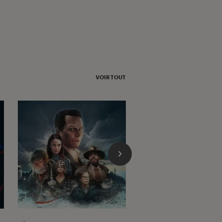
VOIR TOUT
l'Éclaireur fnac">