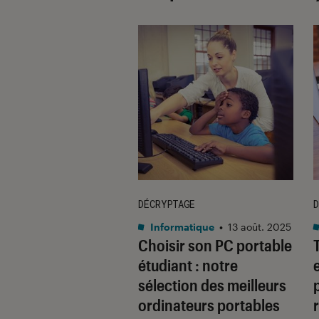
TAGE
DÉCRYPTAGE
D
rmatique
•
26 juil. 2022
Informatique
•
13 août. 2025
nt bien choisir
Choisir son PC portable
 Pro ?
étudiant : notre
sélection des meilleurs
ordinateurs portables