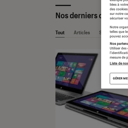
exemple pou
liées à votr
des cookies
Nos derniers contenu
sur notre c
sécuriser vo
Notre organ
Tout
Articles
Sélections et
telles que l
pouvez acce
Nos partenai
Utiliser des
l’identifica
mesure de p
Liste de no
GÉRER ME