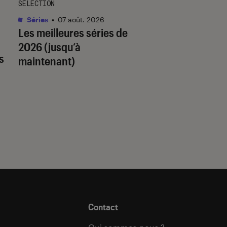
SÉLECTION
SÉLECTION
Séries
•
07 août. 2026
Livres / BD
•
07 août.
Les meilleures séries de
Quiz romance de l’
2026 (jusqu’à
quel trope amour
s
maintenant)
est fait pour vous 
Contact