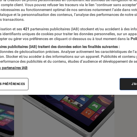
r la création de profils personnalisés en combinant les données de navigation et l
e compte client. Vous pouvez refuser les traceurs via le lien "continuer sans accepter"
 nécessaires au fonctionnement optimal de nos services notamment l’aide dans vot
s
atalogue et la personnalisation des contenus, l’analyse des performances de notre si
s transactions.
isation et ses
421
partenaires publicitaires (IAB) stockent et/ou accèdent à des inf
 guides
Tests
es identifiants uniques de cookies pour traiter les données personnelles, sur un appa
pter ou gérer vos préférences en cliquant ci-dessous ou à tout moment dans la
Poli
res publicitaires (IAB) traitent des données selon les finalités suivantes :
 données de géolocalisation précises. Analyser activement les caractéristiques de l’
tion. Stocker et/ou accéder à des informations sur un appareil. Publicités et contenu
erformance des publicités et du contenu, études d’audience et développement de se
s partenaires IAB
S PRÉFÉRENCES
J'