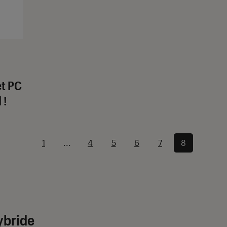
et PC
 !
1
...
4
5
6
7
8
ybride