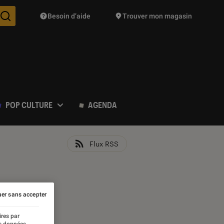
Besoin d’aide
Trouver mon magasin
Des suggestions de produits vont vous être proposées pendant vo
POP CULTURE
AGENDA
Flux RSS
er sans accepter
ires par