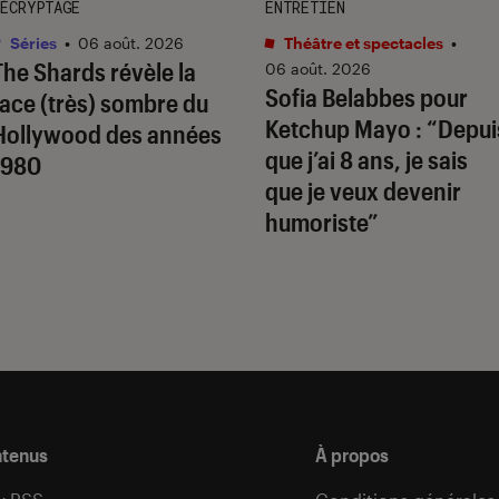
ÉCRYPTAGE
ENTRETIEN
Séries
•
06 août. 2026
Théâtre et spectacles
•
The Shards
révèle la
06 août. 2026
Sofia Belabbes pour
face (très) sombre du
Ketchup Mayo
: “Depui
Hollywood des années
que j’ai 8 ans, je sais
1980
que je veux devenir
humoriste”
ntenus
À propos