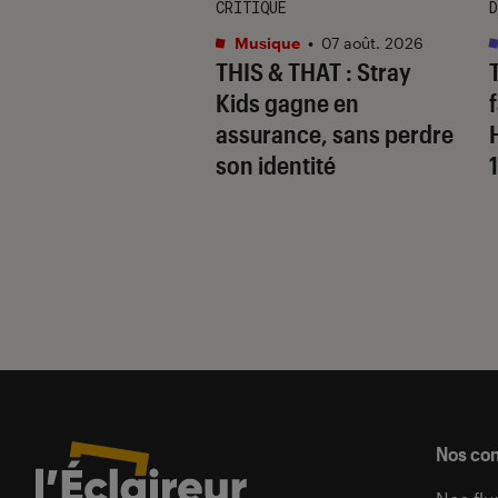
CRITIQUE
D
s
•
07 août. 2026
Musique
•
07 août. 2026
 Gervais, le sale
THIS & THAT
: Stray
 de la comédie
Kids gagne en
nnique
assurance, sans perdre
son identité
Nos co