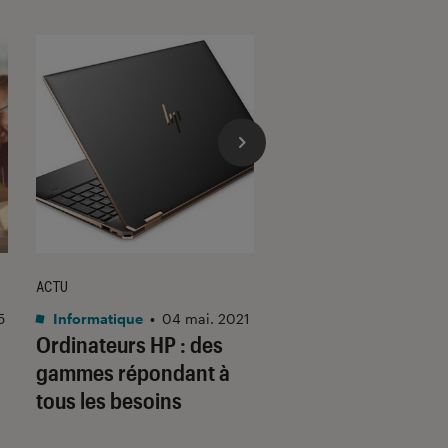
ACTU
DÉCRYPTAGE
5
Informatique
•
04 mai. 2021
Informatique
•
26 jui
Ordinateurs HP : des
Comment bien cho
gammes répondant à
un PC familial ?
tous les besoins