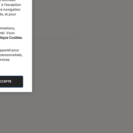
es données
 à l’exception
re navigation
te, et pour
ormations,
reil. Vous
tique Cookies.
appareil pour
 personnalisés,
rvices.
ACCEPTE