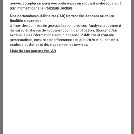
L’achat d’un ordinateur n’est pas
pouvez accepter ou gérer vos préférences en cliquant ci-dessous ou à
tout moment dans la
Politique Cookies.
toujours chose aisée, surtout si vous
Nos partenaires publicitaires (IAB) traitent des données selon les
n’êtes ni geek ni bidouilleur. À chaque
finalités suivantes :
Utiliser des données de géolocalisation précises. Analyser activement
PC son usage de prédilection, et des
les caractéristiques de l’appareil pour l’identification. Stocker et/ou
accéder à des informations sur un appareil. Publicités et contenu
besoins différents impliquent des
personnalisés, mesure de performance des publicités et du contenu,
caractéristiques différentes.Voici
études d’audience et développement de services.
Liste de nos partenaires IAB
quelques conseils pour vous aider à
faire votre choix sans risque de vous
tromper. Nous abordons ici le cas des
ordinateurs pour un usage familial.
Introduction
Usage
Gamin
Nomade/p
É
tudes
Famille/pol
g
rofession
yvalent
nel
Type
PC de
PC
PC de
PC