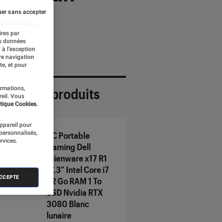
er sans accepter
ires par
es données
 à l’exception
re navigation
te, et pour
ormations,
ection de produits
reil. Vous
tique Cookies.
appareil pour
 personnalisés,
PC Portable
rvices.
Gaming Dell
Alienware x17 R1
17,3" Intel Core i7
ACCEPTE
32 Go RAM 1 To
SSD Nvidia RTX
3080 Blanc
lunaire