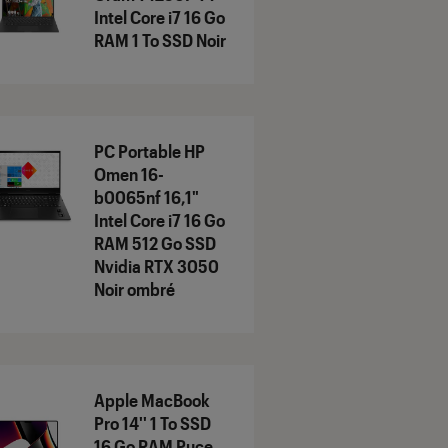
Intel Core i7 16 Go
RAM 1 To SSD Noir
PC Portable HP
Omen 16-
b0065nf 16,1"
Intel Core i7 16 Go
RAM 512 Go SSD
Nvidia RTX 3050
Noir ombré
Apple MacBook
Pro 14'' 1 To SSD
16 Go RAM Puce