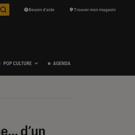
Besoin d’aide
Trouver mon magasin
Des suggestions de produits vont vous être proposées pendant vo
POP CULTURE
AGENDA
ue… d’un