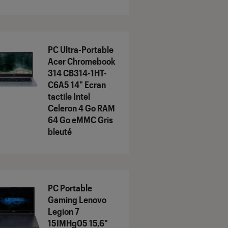
PC Ultra-Portable
Acer Chromebook
314 CB314-1HT-
C6A5 14" Ecran
tactile Intel
Celeron 4 Go RAM
64 Go eMMC Gris
bleuté
PC Portable
Gaming Lenovo
Legion 7
15IMHg05 15,6"