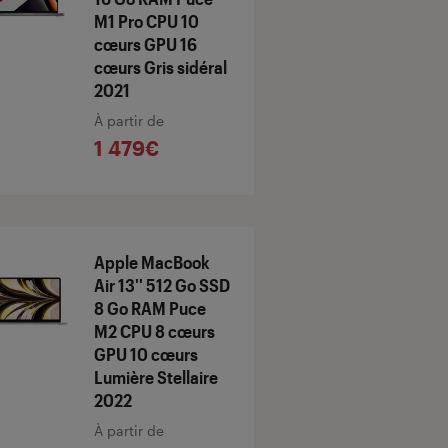
M1 Pro CPU 10
cœurs GPU 16
cœurs Gris sidéral
2021
À partir de
1 479€
Apple MacBook
Air 13'' 512 Go SSD
8 Go RAM Puce
M2 CPU 8 cœurs
GPU 10 cœurs
Lumière Stellaire
2022
À partir de