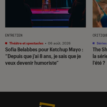
ENTRETIEN
CRITIQU
Théâtre et spectacles
•
06 août. 2026
Séries
Sofia Belabbes pour
Ketchup Mayo
:
The S
“Depuis que j’ai 8 ans, je sais que je
la sér
veux devenir humoriste”
l’été ?