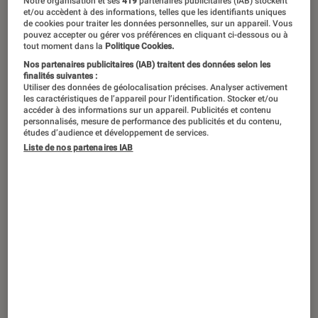
L’usage familial de l’ordinateur s’est
Notre organisation et ses
419
partenaires publicitaires (IAB) stockent
et/ou accèdent à des informations, telles que les identifiants uniques
clairement déplacé du fixe au
de cookies pour traiter les données personnelles, sur un appareil. Vous
pouvez accepter ou gérer vos préférences en cliquant ci-dessous ou à
portable. Vous ne savez pas lequel
tout moment dans la
Politique Cookies.
choisir ? Voici une petite sélection de
Nos partenaires publicitaires (IAB) traitent des données selon les
finalités suivantes :
10 pc portables familial
Utiliser des données de géolocalisation précises. Analyser activement
les caractéristiques de l’appareil pour l’identification. Stocker et/ou
incontournables.
accéder à des informations sur un appareil. Publicités et contenu
personnalisés, mesure de performance des publicités et du contenu,
études d’audience et développement de services.
Liste de nos partenaires IAB
Introduction
L’achat d’un ordinateur portable ne se fait pas à
la légère. Il faut d’abord bien cerner l’usage
qu’on entend en faire. Un
PC gamer
de 4 kilos
ne sera pas vraiment idéal pour un usage
essentiellement nomade ; à l’inverse, il vaut
mieux s’orienter vers un processeur puissant,
une bonne quantité de mémoire vive et un
écran de bon niveau pour un usage de