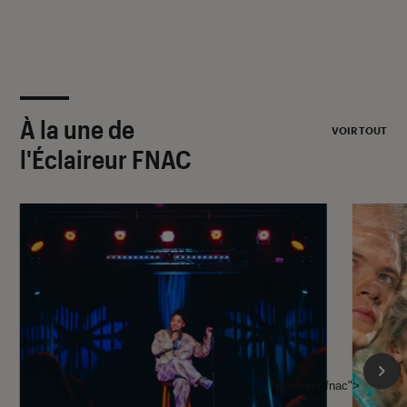
À la une de
VOIR TOUT
l'Éclaireur FNAC
l'Éclaireur fnac">