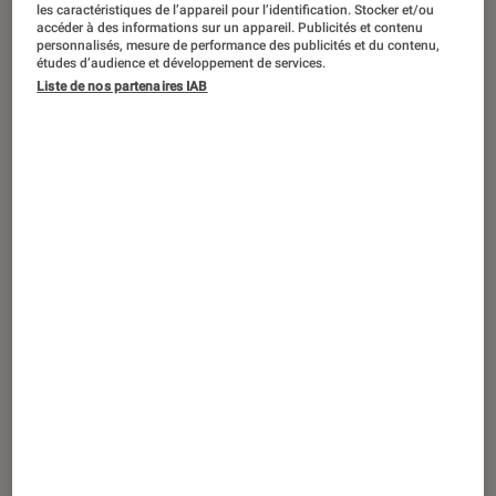
DÉCRYPTAGE
les caractéristiques de l’appareil pour l’identification. Stocker et/ou
accéder à des informations sur un appareil. Publicités et contenu
personnalisés, mesure de performance des publicités et du contenu,
Gaming
•
09 juil. 2026
études d’audience et développement de services.
Comment bien choisir son PC Gamer ?
Liste de nos partenaires IAB