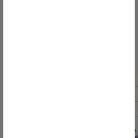
1
2
3
Les plus lus dans Guide achat PC