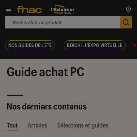
Trouv
De
NOS GUIDES DE L'ÉTÉ
BOICHI : L'EXPO VIRTUELLE
Guide achat PC
Nos derniers contenus
Tout
Articles
Sélections et guides