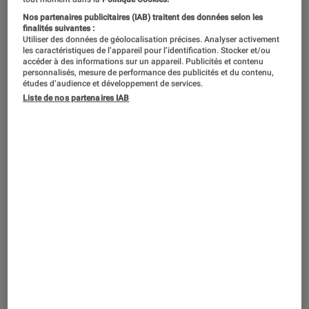
Nos partenaires publicitaires (IAB) traitent des données selon les
C’est le leader mondial des ventes de
finalités suivantes :
Utiliser des données de géolocalisation précises. Analyser activement
PC portables ; HP règne sur le
les caractéristiques de l’appareil pour l’identification. Stocker et/ou
accéder à des informations sur un appareil. Publicités et contenu
segment grâce à une expertise
personnalisés, mesure de performance des publicités et du contenu,
études d’audience et développement de services.
séculaire – l’entreprise a été créée en
Liste de nos partenaires IAB
1939 ! – et une offre très large et
profonde. Puissance, légèreté,
autonomie, simplicité : chaque
gamme d’ordinateurs portables HP
possède ses propres atouts et
s’adresse à un public différent. Tour
d’horizon.
HP Pavilion :