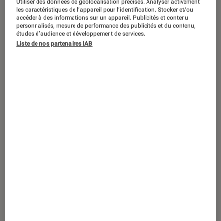
Utiliser des données de géolocalisation précises. Analyser activement
ACTU
les caractéristiques de l’appareil pour l’identification. Stocker et/ou
accéder à des informations sur un appareil. Publicités et contenu
Culture
•
21 avr. 2026
personnalisés, mesure de performance des publicités et du contenu,
Sofiane Pamart : pourquoi son album
études d’audience et développement de services.
Liste de nos partenaires IAB
s’appelle-t-il
Movie
?