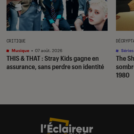
CRITIQUE
DÉCRYPT
Musique
•
07 août. 2026
Séries
THIS & THAT
: Stray Kids gagne en
The S
assurance, sans perdre son identité
sombr
1980