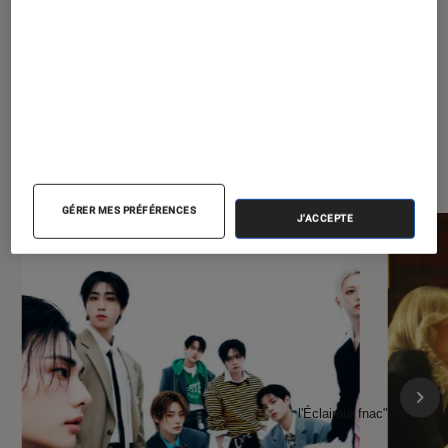
À la une de
VOIR TOUT
l'Éclaireur FNAC
GÉRER MES PRÉFÉRENCES
J'ACCEPTE
l'Éclaireur fnac">