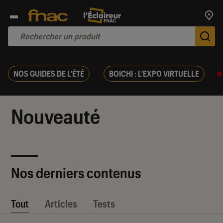
Trouv
De
NOS GUIDES DE L'ÉTÉ
BOICHI : L'EXPO VIRTUELLE
Nouveauté
Nos derniers contenus
Tout
Articles
Tests