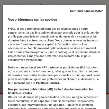
05 juin 2026
・
Par
Robin Negre
Continuer sans accepter
Vos préférences sur les cookies
FNAC et ses partenaires utilisent des traceurs soumis à votre
consentement à des fins publicitaires par exemple pour la création de
profils personnalisés en combinant les données de navigation et les
données liées à votre compte client. Vous pouvez refuser les traceurs
via le lien "continuer sans accepter" à l’exception des cookies
nécessaires au fonctionnement optimal de nos services notamment
l’aide dans votre navigation sur notre catalogue et la personnalisation
des contenus, l’analyse des performances de notre site, et pour
sécuriser vos transactions.
Notre organisation et ses
421
partenaires publicitaires (IAB) stockent
et/ou accèdent à des informations, telles que les identifiants uniques
de cookies pour traiter les données personnelles, sur un appareil. Vous
pouvez accepter ou gérer vos préférences en cliquant ci-dessous ou à
tout moment dans la
Politique Cookies.
Nos partenaires publicitaires (IAB) traitent des données selon les
finalités suivantes :
Utiliser des données de géolocalisation précises. Analyser activement
“Le dîner”, en librairie le 1er juillet 2026.
©City Editions
les caractéristiques de l’appareil pour l’identification. Stocker et/ou
accéder à des informations sur un appareil. Publicités et contenu
personnalisés, mesure de performance des publicités et du contenu,