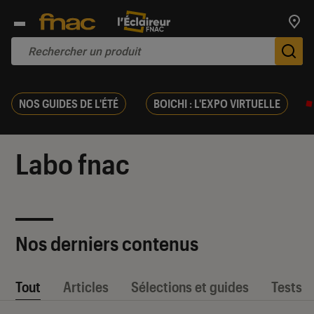
Trouv
De
NOS GUIDES DE L'ÉTÉ
BOICHI : L'EXPO VIRTUELLE
Labo fnac
Nos derniers contenus
Tout
Articles
Sélections et guides
Tests