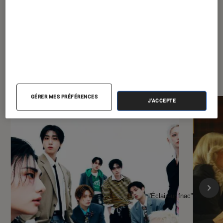
À la une de
VOIR TOUT
l'Éclaireur FNAC
GÉRER MES PRÉFÉRENCES
J'ACCEPTE
l'Éclaireur fnac">