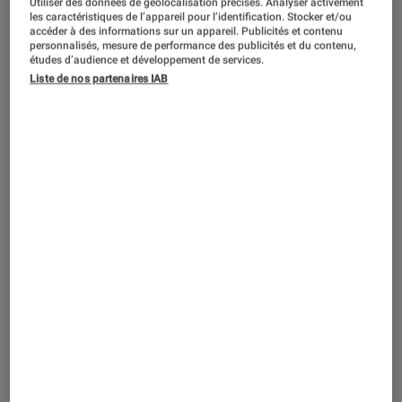
Utiliser des données de géolocalisation précises. Analyser activement
ACTU
les caractéristiques de l’appareil pour l’identification. Stocker et/ou
accéder à des informations sur un appareil. Publicités et contenu
Smartphones
•
23 avr. 2026
personnalisés, mesure de performance des publicités et du contenu,
Quel smartphone choisir pour capter le
études d’audience et développement de services.
Liste de nos partenaires IAB
mieux en 2026 ? Le verdict du Labo Fnac