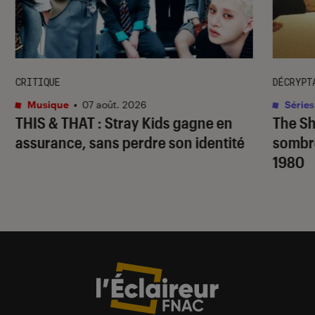
CRITIQUE
DÉCRYPT
Musique
•
07 août. 2026
Séries
THIS & THAT
: Stray Kids gagne en
The S
assurance, sans perdre son identité
sombr
1980