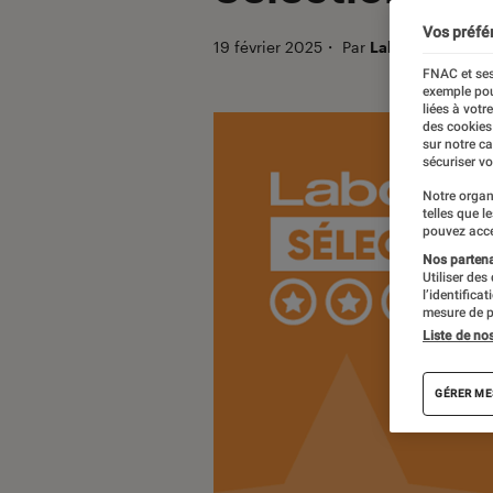
Vos préfé
19 février 2025
・
Par
Labo Fnac Sélec
FNAC et ses
exemple pou
liées à votr
des cookies
sur notre c
sécuriser vo
Notre organ
telles que l
pouvez acce
Nos partenai
Utiliser des
l’identifica
mesure de p
Liste de no
GÉRER ME