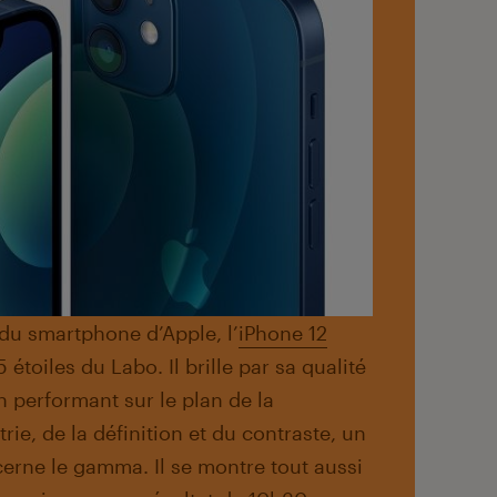
du smartphone d’Apple, l’
iPhone 12
 étoiles du Labo. Il brille par sa qualité
n performant sur le plan de la
trie, de la définition et du contraste, un
erne le gamma. Il se montre tout aussi