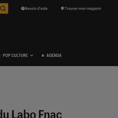
Besoin d’aide
Trouver mon magasin
Des suggestions de produits vont vous être proposées pendant vo
POP CULTURE
AGENDA
 du Labo Fnac