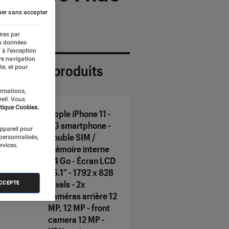
er sans accepter
ires par
es données
 à l’exception
re navigation
ection de produits
te, et pour
ormations,
reil. Vous
tique Cookies.
Apple iPhone 11 -
4G smartphone -
appareil pour
double SIM /
 personnalisés,
rvices.
Mémoire interne
64 Go - Écran LCD
- 6.1" - 1792 x 828
pixels - 2x
ACCEPTE
caméras arrière 12
MP, 12 MP - front
camera 12 MP -