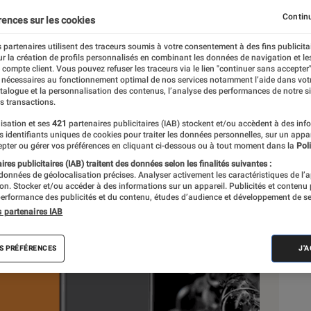
Continu
rences sur les cookies
tions
 partenaires utilisent des traceurs soumis à votre consentement à des fins publicita
r la création de profils personnalisés en combinant les données de navigation et l
e compte client. Vous pouvez refuser les traceurs via le lien "continuer sans accepter"
 nécessaires au fonctionnement optimal de nos services notamment l’aide dans vot
Sél
atalogue et la personnalisation des contenus, l’analyse des performances de notre si
s transactions.
isation et ses
421
partenaires publicitaires (IAB) stockent et/ou accèdent à des inf
es identifiants uniques de cookies pour traiter les données personnelles, sur un appa
pter ou gérer vos préférences en cliquant ci-dessous ou à tout moment dans la
Poli
res publicitaires (IAB) traitent des données selon les finalités suivantes :
 données de géolocalisation précises. Analyser activement les caractéristiques de l’
tion. Stocker et/ou accéder à des informations sur un appareil. Publicités et contenu
erformance des publicités et du contenu, études d’audience et développement de se
s partenaires IAB
S PRÉFÉRENCES
J'