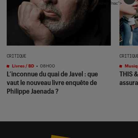
l'Éclaireur fnac">
CRITIQUE
CRITIQU
Livres / BD
•
08H00
Musiq
L’inconnue du quai de Javel
: que
THIS 
vaut le nouveau livre enquête de
assura
Philippe Jaenada ?