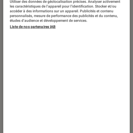
Nouvel album, influences 90’s,
Utiliser des données de géolocalisation précises. Analyser activement
les caractéristiques de l’appareil pour l’identification. Stocker et/ou
engagement et coups de cœur :
accéder à des informations sur un appareil. Publicités et contenu
personnalisés, mesure de performance des publicités et du contenu,
rencontre avec Skip The Use
études d’audience et développement de services.
Liste de nos partenaires IAB