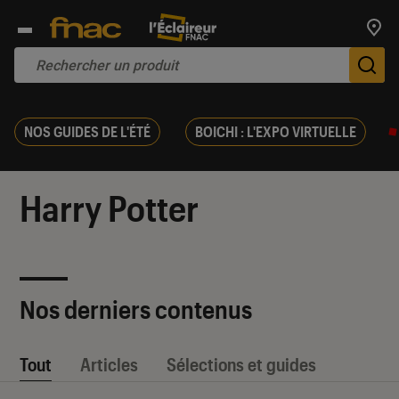
Trouv
De
NOS GUIDES DE L'ÉTÉ
BOICHI : L'EXPO VIRTUELLE
Harry Potter
Nos derniers contenus
Tout
Articles
Sélections et guides