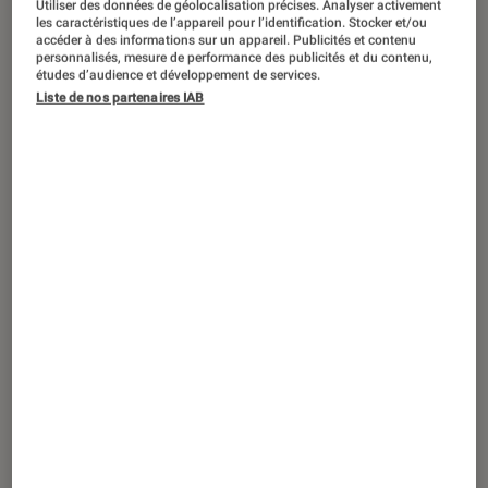
Utiliser des données de géolocalisation précises. Analyser activement
ACTU
les caractéristiques de l’appareil pour l’identification. Stocker et/ou
accéder à des informations sur un appareil. Publicités et contenu
Livres / BD
•
22 oct. 2022
personnalisés, mesure de performance des publicités et du contenu,
Construisez des décors emblématiques
études d’audience et développement de services.
Liste de nos partenaires IAB
d’Harry Potter et des Animaux
Fantastiques avec LEGO