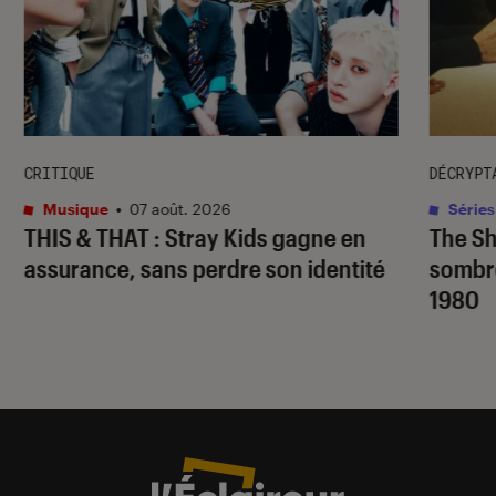
CRITIQUE
DÉCRYPT
Musique
•
07 août. 2026
Séries
THIS & THAT
: Stray Kids gagne en
The S
assurance, sans perdre son identité
sombr
1980