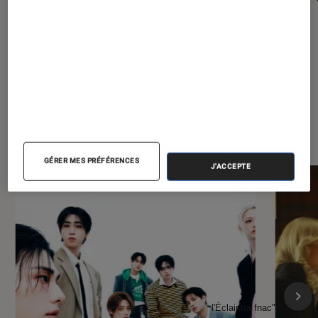
Potter en monde ouvert
À la une de
VOIR TOUT
l'Éclaireur FNAC
GÉRER MES PRÉFÉRENCES
J'ACCEPTE
l'Éclaireur fnac">