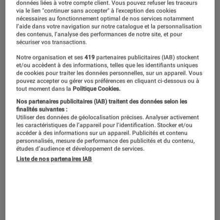
Eh oui, il y a une vie après Harry
données liées à votre compte client. Vous pouvez refuser les traceurs
via le lien "continuer sans accepter" à l’exception des cookies
Potter. Pour ne pas se sentir comme
nécessaires au fonctionnement optimal de nos services notamment
l’aide dans votre navigation sur notre catalogue et la personnalisation
un vulgaire moldu oublié, voici 10
des contenus, l’analyse des performances de notre site, et pour
sécuriser vos transactions.
sagas à dévorer. Fantasy, science-
fiction, dystopie, espionnage,
Notre organisation et ses
419
partenaires publicitaires (IAB) stockent
et/ou accèdent à des informations, telles que les identifiants uniques
épopées et contes chevaleresques,
de cookies pour traiter les données personnelles, sur un appareil. Vous
pouvez accepter ou gérer vos préférences en cliquant ci-dessous ou à
rien de tel que d’affronter de nouvelles
tout moment dans la
Politique Cookies.
péripéties pour faire son deuil de
Nos partenaires publicitaires (IAB) traitent des données selon les
finalités suivantes :
Poudlard.
Utiliser des données de géolocalisation précises. Analyser activement
les caractéristiques de l’appareil pour l’identification. Stocker et/ou
accéder à des informations sur un appareil. Publicités et contenu
personnalisés, mesure de performance des publicités et du contenu,
études d’audience et développement de services.
1 – Les Chroniques de Narnia, C. S.
Liste de nos partenaires IAB
Lewis
Les Chroniques de Narnia
narrent en sept
volumes l’histoire d’un monde parallèle intitulé
Narnia, où les animaux et les plantes parlent et