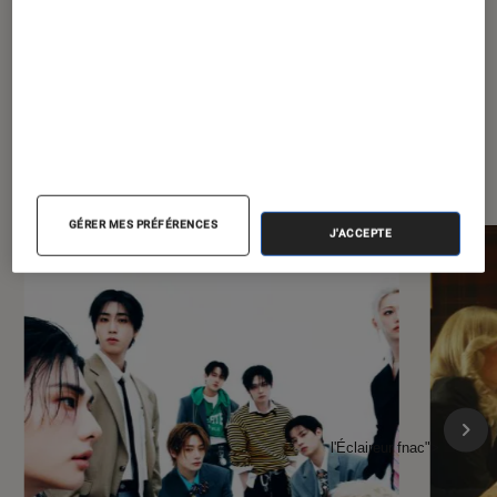
À la une de
VOIR TOUT
l'Éclaireur FNAC
GÉRER MES PRÉFÉRENCES
J'ACCEPTE
l'Éclaireur fnac">