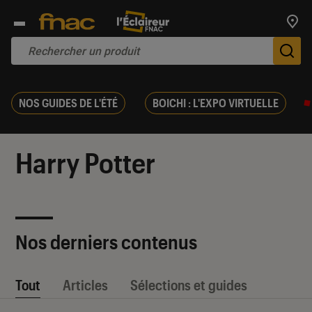
Trouv
De
NOS GUIDES DE L'ÉTÉ
BOICHI : L'EXPO VIRTUELLE
Harry Potter
Nos derniers contenus
Tout
Articles
Sélections et guides