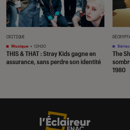
CRITIQUE
DÉCRYPT
Musique
•
12H20
Séries
THIS & THAT
: Stray Kids gagne en
The S
assurance, sans perdre son identité
sombr
1980