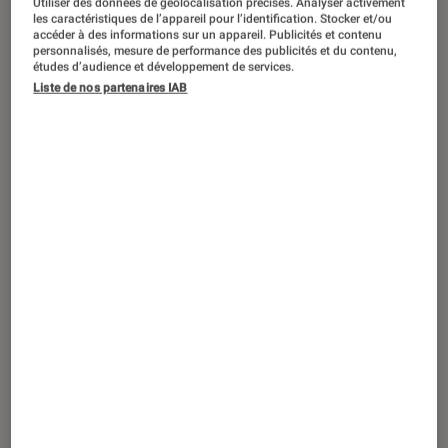
Utiliser des données de géolocalisation précises. Analyser activement
ACTU
les caractéristiques de l’appareil pour l’identification. Stocker et/ou
accéder à des informations sur un appareil. Publicités et contenu
Jeux vidéo
•
09 jan. 2023
personnalisés, mesure de performance des publicités et du contenu,
Précommandes annulées, retards…
études d’audience et développement de services.
Liste de nos partenaires IAB
Hogwarts Legacy
perd de sa magie