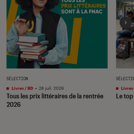
SÉLECTION
SÉLECTI
Livres / BD
•
28 juil. 2026
Livres
Tous les prix littéraires de la rentrée
Le top
2026