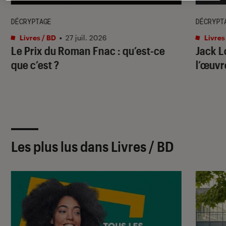
DÉCRYPTAGE
DÉCRYPT
Livres / BD
•
27 juil. 2026
Livres
Le Prix du Roman Fnac : qu’est-ce
Jack L
que c’est ?
l’œuvre
Les plus lus dans Livres / BD