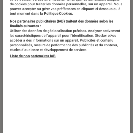
Certes, ce sont deux héros nés de
de cookies pour traiter les données personnelles, sur un appareil. Vous
l’imagination de J.K. Rowling. Mais
pouvez accepter ou gérer vos préférences en cliquant ci-dessous ou à
tout moment dans la
Politique Cookies.
Harry Potter et Norbert Dragonneau
Nos partenaires publicitaires (IAB) traitent des données selon les
sont deux sorciers aussi différents l’un
finalités suivantes :
Utiliser des données de géolocalisation précises. Analyser activement
que l’autre, même si tous deux
les caractéristiques de l’appareil pour l’identification. Stocker et/ou
accéder à des informations sur un appareil. Publicités et contenu
œuvrent du côté du bien. La preuve
personnalisés, mesure de performance des publicités et du contenu,
études d’audience et développement de services.
en sept sortilèges digne d’un sorcier
Liste de nos partenaires IAB
confirmé.
Aventurio : ils ne sont pas de la
même franchise
C’est la première et notable différence : s’ils
sont tous deux issus d’un univers commun et
de la plume de
J.K. Rowling
, leurs aventures
sont totalement différentes.
Harry Potter