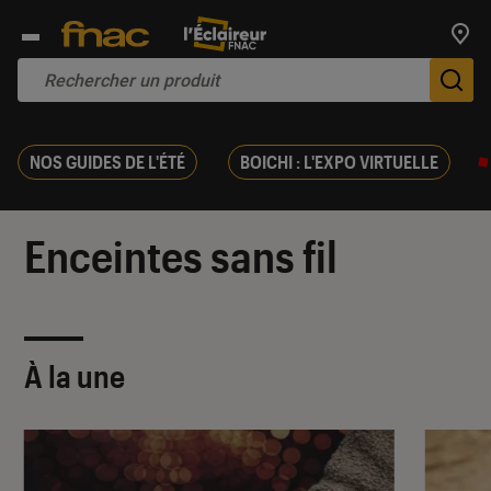
Trouv
De
NOS GUIDES DE L'ÉTÉ
BOICHI : L'EXPO VIRTUELLE
Enceintes sans fil
À la une