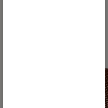
1
...
5
6
7
8
9
...
20
25
...
31
Les plus lus dans Enceintes sans fil