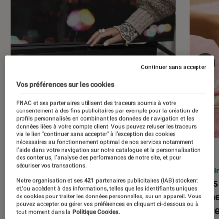
Continuer sans accepter
Vos préférences sur les cookies
FNAC et ses partenaires utilisent des traceurs soumis à votre
consentement à des fins publicitaires par exemple pour la création de
profils personnalisés en combinant les données de navigation et les
données liées à votre compte client. Vous pouvez refuser les traceurs
via le lien "continuer sans accepter" à l’exception des cookies
nécessaires au fonctionnement optimal de nos services notamment
l’aide dans votre navigation sur notre catalogue et la personnalisation
ACTU
ACTU
des contenus, l’analyse des performances de notre site, et pour
sécuriser vos transactions.
Barres de son
•
21 sep. 2021
Encein
Sonos Beam (Gen 2) : la barre de son
Sonos 
Notre organisation et ses
421
partenaires publicitaires (IAB) stockent
et/ou accèdent à des informations, telles que les identifiants uniques
mise sur le Dolby Atmos
vraime
de cookies pour traiter les données personnelles, sur un appareil. Vous
pouvez accepter ou gérer vos préférences en cliquant ci-dessous ou à
rendre
tout moment dans la
Politique Cookies.