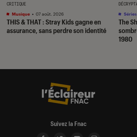
CRITIQUE
DÉCRYPT
Musique
•
07 août. 2026
Séries
THIS & THAT
: Stray Kids gagne en
The S
assurance, sans perdre son identité
sombr
1980
Suivez la Fnac