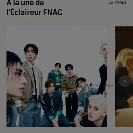
À la une de
VOIR TOUT
l'Éclaireur FNAC
l'Éclaireur fnac">