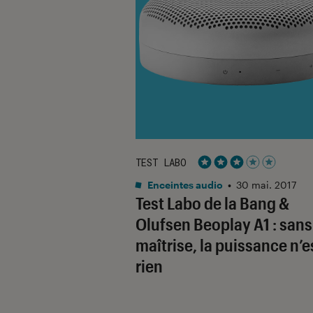
TEST LABO
Noté 3 étoiles sur 5
Enceintes audio
•
30 mai. 2017
Test Labo de la Bang &
Olufsen Beoplay A1 : sans
maîtrise, la puissance n’e
rien