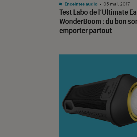
Noté 2 étoiles sur 5
Enceintes audio
•
05 mai. 2017
Test Labo de l’Ultimate Ea
WonderBoom : du bon so
emporter partout