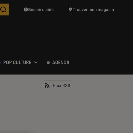
Besoin d’aide
Trouver mon magasin
Des suggestions de produits vont vous être proposées pendant vo
POP CULTURE
AGENDA
Flux RSS