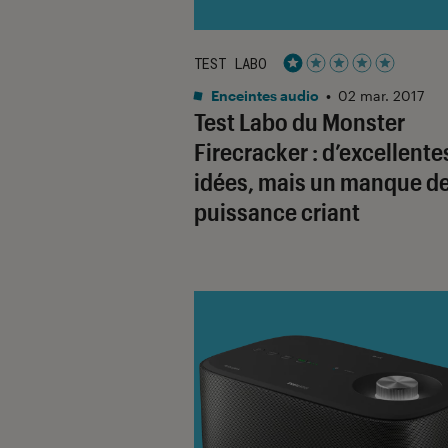
TEST LABO
Noté 1 étoiles sur 5
Enceintes audio
•
02 mar. 2017
Test Labo du Monster
Firecracker : d’excellente
idées, mais un manque d
puissance criant