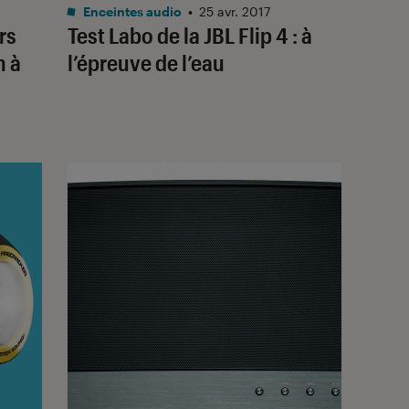
Noté 2 étoiles sur 5
Enceintes audio
•
25 avr. 2017
rs
Test Labo de la JBL Flip 4 : à
n à
l’épreuve de l’eau