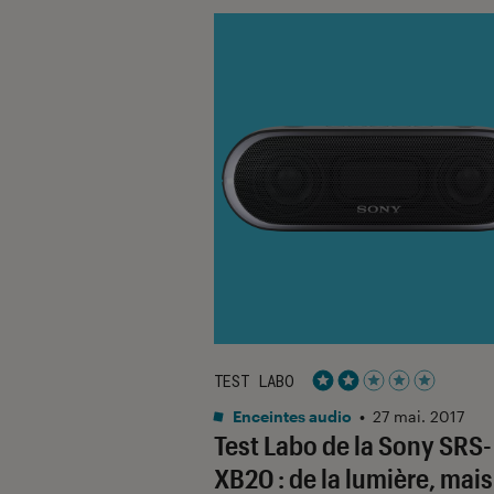
TEST LABO
Noté 2 étoiles sur 5
Enceintes audio
•
27 mai. 2017
Test Labo de la Sony SRS-
XB20 : de la lumière, mai