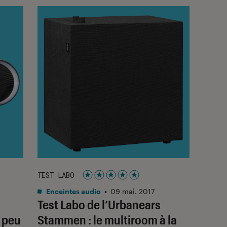
TEST LABO
Noté 5 étoiles sur 5
Enceintes audio
•
09 mai. 2017
Test Labo de l’Urbanears
s peu
Stammen : le multiroom à la