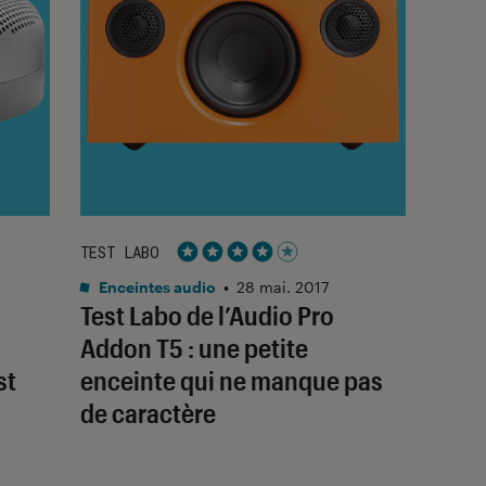
TEST LABO
Noté 4 étoiles sur 5
Enceintes audio
•
28 mai. 2017
Test Labo de l’Audio Pro
Addon T5 : une petite
st
enceinte qui ne manque pas
de caractère