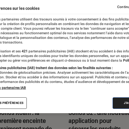
Continu
rences sur les cookies
 partenaires utilisent des traceurs soumis à votre consentement à des fins publicita
r la création de profils personnalisés en combinant les données de navigation et l
e compte client. Vous pouvez refuser les traceurs via le lien "continuer sans accepter"
 nécessaires au fonctionnement optimal de nos services notamment l’aide dans vot
atalogue et la personnalisation des contenus, l’analyse des performances de notre si
s transactions.
isation et ses
421
partenaires publicitaires (IAB) stockent et/ou accèdent à des inf
es identifiants uniques de cookies pour traiter les données personnelles, sur un appa
pter ou gérer vos préférences en cliquant ci-dessous ou à tout moment dans la
Poli
res publicitaires (IAB) traitent des données selon les finalités suivantes :
 données de géolocalisation précises. Analyser activement les caractéristiques de l’
tion. Stocker et/ou accéder à des informations sur un appareil. Publicités et contenu
erformance des publicités et du contenu, études d’audience et développement de se
s partenaires IAB
CTU
ACTU
Enceintes audio
•
Enceintes audio
•
S PRÉFÉRENCES
J'
9 mar. 2021
10 juin 2020
Sonos Roam : la
Sonos S2 : une nouvell
première enceinte
application pour
vraiment nomade de
séparer les produits