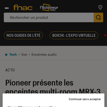
Trouv
De
NOS GUIDES DE L'ÉTÉ
BOICHI : L'EXPO VIRTUELLE
Tech
Son
Enceintes audio
ACTU
Pioneer présente les
enceintes multi-room MRX-3
et MRX-5
Continuer sans accepter